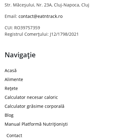
Str. Măceșului, Nr. 23A, Cluj-Napoca, Cluj
Email:
contact@eatntrack.ro
CUI: RO39757359
Registrul Comerțului: J12/1798/2021
Navigație
Acasă
Alimente
Rețete
Calculator necesar caloric
Calculator grăsime corporală
Blog
Manual Platformă Nutriționiști
Contact