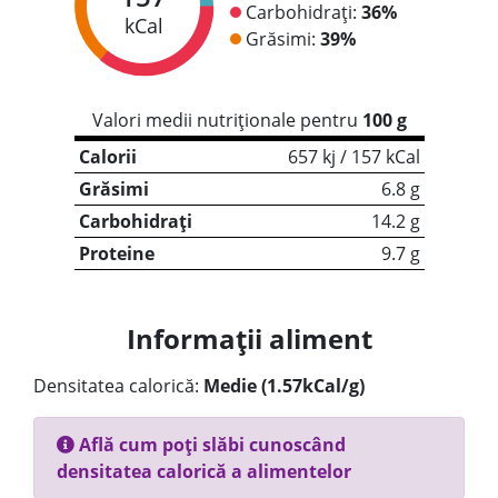
Carbohidrați:
36%
kCal
Grăsimi:
39%
Valori medii nutriționale pentru
100 g
Calorii
657 kj / 157 kCal
Grăsimi
6.8 g
Carbohidrați
14.2 g
Proteine
9.7 g
Informații aliment
Densitatea calorică:
Medie (1.57kCal/g)
Află cum poți slăbi cunoscând
densitatea calorică a alimentelor