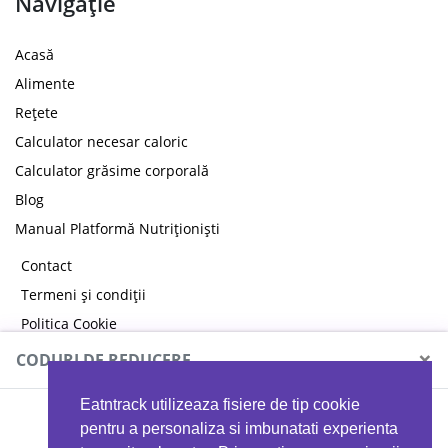
Navigație
Acasă
Alimente
Rețete
Calculator necesar caloric
Calculator grăsime corporală
Blog
Manual Platformă Nutriționiști
Contact
Termeni și condiții
Politica Cookie
Politica de confidențialitate
×
CODURI DE REDUCERE
Eatntrack utilizeaza fisiere de tip cookie
MYPROTEIN
pentru a personaliza si imbunatati experienta