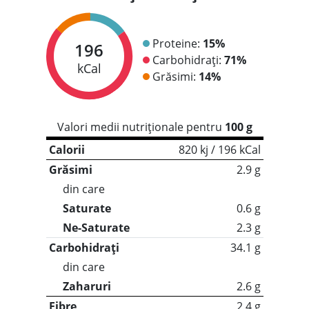
Proteine:
15%
196
Carbohidrați:
71%
kCal
Grăsimi:
14%
Valori medii nutriționale pentru
100 g
Calorii
820 kj / 196 kCal
Grăsimi
2.9 g
din care
Saturate
0.6 g
Ne-Saturate
2.3 g
Carbohidrați
34.1 g
din care
Zaharuri
2.6 g
Fibre
2.4 g