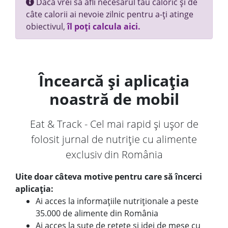
Dacă vrei să afli necesarul tău caloric și de
câte calorii ai nevoie zilnic pentru a-ți atinge
obiectivul,
îl poți calcula aici.
Încearcă și aplicația
noastră de mobil
Eat & Track - Cel mai rapid și ușor de
folosit jurnal de nutriție cu alimente
exclusiv din România
Uite doar câteva motive pentru care să încerci
aplicația:
Ai acces la informațiile nutriționale a peste
35.000 de alimente din România
Ai acces la sute de rețete și idei de mese cu