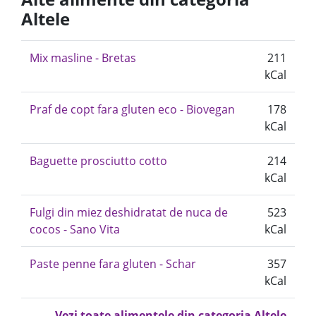
Altele
Mix masline - Bretas
211
kCal
Praf de copt fara gluten eco - Biovegan
178
kCal
Baguette prosciutto cotto
214
kCal
Fulgi din miez deshidratat de nuca de
523
cocos - Sano Vita
kCal
Paste penne fara gluten - Schar
357
kCal
Vezi toate alimentele din categoria Altele