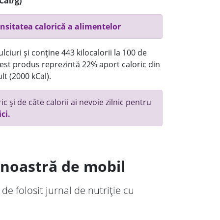
Cal/g)
nsitatea calorică a alimentelor
ciuri și conține 443 kilocalorii la 100 de
st produs reprezintă 22% aport caloric din
lt (2000 kCal).
c și de câte calorii ai nevoie zilnic pentru
ici.
a noastră de mobil
 de folosit jurnal de nutriție cu