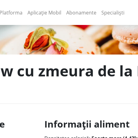
(current)
(current)
Platforma
Aplicație Mobil
Abonamente
Specialiști
aw cu zmeura de la 
le
Informații aliment