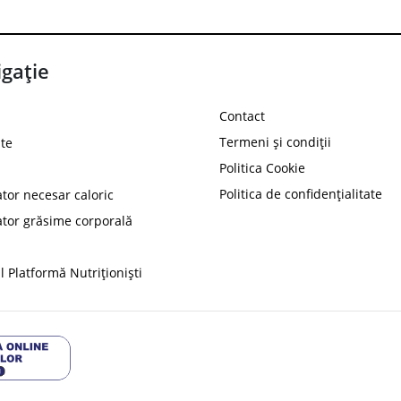
gație
Contact
Termeni și condiții
te
Politica Cookie
Politica de confidențialitate
ator necesar caloric
PROT
ator grăsime corporală
Ai
10%
reducere la
folosind codul
 Platformă Nutriționiști
Profită 