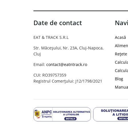
Date de contact
Navi
EAT & TRACK S.R.L
Acasă
Alimen
Str. Măceșului, Nr. 23A, Cluj-Napoca,
Cluj
Rețete
Calcul
Email:
contact@eatntrack.ro
Calcul
CUI: RO39757359
Blog
Registrul Comerțului: J12/1798/2021
Manual