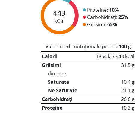
Proteine:
10%
443
Carbohidrați:
25%
kCal
Grăsimi:
65%
Valori medii nutriționale pentru
100 g
Calorii
1854 kj / 443 kCal
Grăsimi
31.5 g
din care
Saturate
10.4 g
Ne-Saturate
21.1 g
Carbohidrați
26.6 g
Proteine
10.3 g