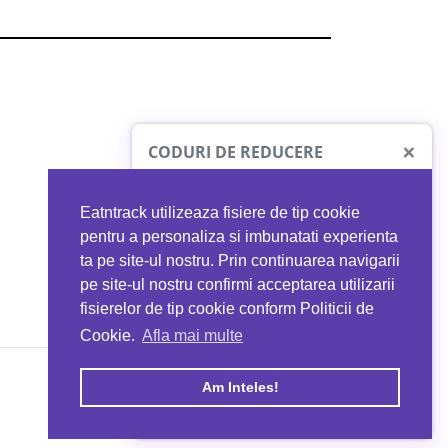
×
CODURI DE REDUCERE
Eatntrack utilizeaza fisiere de tip cookie
O41
MYPROTEIN
pentru a personaliza si imbunatati experienta
ta pe site-ul nostru. Prin continuarea navigarii
 orice comandă
Ai
40%
reducere la orice comandă
pe site-ul nostru confirmi acceptarea utilizarii
EATNTRACK
folosind codul
EATTRACK
fisierelor de tip cookie conform Politicii de
Cookie.
Afla mai multe
acum
Profită acum
Am Inteles!
Copyright © 2026 EAT & TRACK S.R.L