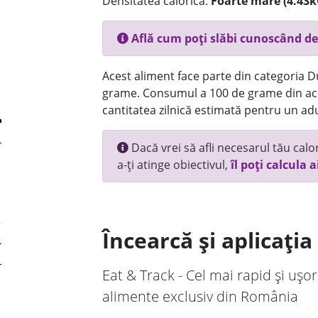
Densitatea calorică:
Foarte mare (4.43k
Află cum poți slăbi cunoscând de
Acest aliment face parte din categoria Dul
grame. Consumul a 100 de grame din ace
cantitatea zilnică estimată pentru un adu
Dacă vrei să afli necesarul tău calori
a-ți atinge obiectivul,
îl poți calcula a
Încearcă și aplicați
Eat & Track - Cel mai rapid și ușor
alimente exclusiv din România