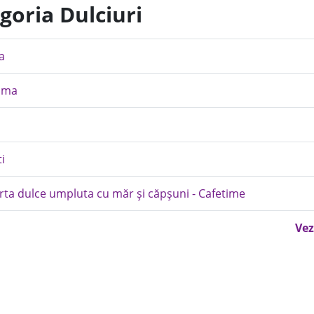
goria Dulciuri
a
Emma
i
rta dulce umpluta cu măr și căpșuni - Cafetime
Vez