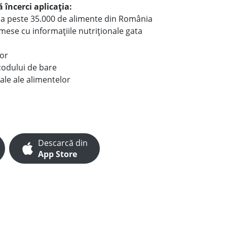
 încerci aplicația:
le a peste 35.000 de alimente din România
e mese cu informațiile nutriționale gata
lor
codului de bare
ale ale alimentelor
Descarcă din
App Store