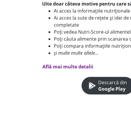
Uite doar câteva motive pentru care să
Ai acces la informațiile nutriționa
Ai acces la sute de rețete și idei d
completate
Poți vedea Nutri-Score-ul alimente
Poți căuta alimente prin scanarea 
Poți compara informațiile nutrițion
și multe multe altele...
Află mai multe detalii
Descarcă din
Google Play