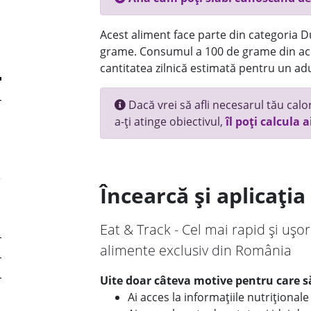
Acest aliment face parte din categoria Dul
grame. Consumul a 100 de grame din ace
cantitatea zilnică estimată pentru un adu
Dacă vrei să afli necesarul tău calori
a-ți atinge obiectivul,
îl poți calcula a
Încearcă și aplicați
Eat & Track - Cel mai rapid și ușor
alimente exclusiv din România
Uite doar câteva motive pentru care să
Ai acces la informațiile nutriționa