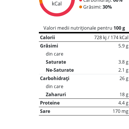
kCal
Grăsimi:
30%
Valori medii nutriționale pentru
100 g
Calorii
728 kj / 174 kCal
Grăsimi
5.9 g
din care
Saturate
3.8 g
Ne-Saturate
2.1 g
Carbohidrați
26 g
din care
Zaharuri
18 g
Proteine
4.4 g
Sare
170 mg