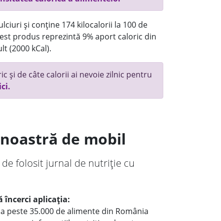
ciuri și conține 174 kilocalorii la 100 de
st produs reprezintă 9% aport caloric din
lt (2000 kCal).
c și de câte calorii ai nevoie zilnic pentru
ici.
a noastră de mobil
 de folosit jurnal de nutriție cu
 încerci aplicația:
le a peste 35.000 de alimente din România