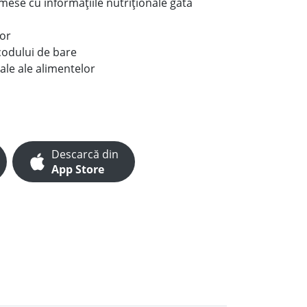
e mese cu informațiile nutriționale gata
lor
codului de bare
ale ale alimentelor
Descarcă din
App Store