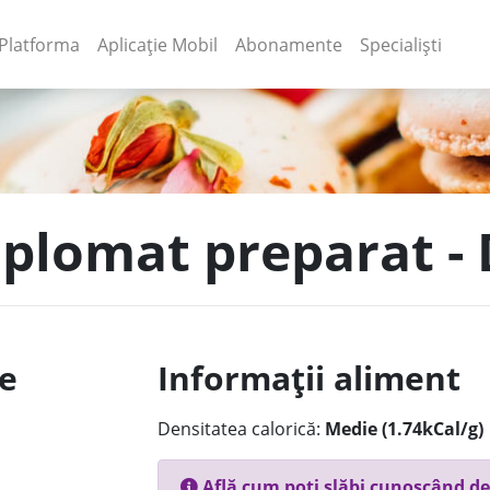
(current)
(current)
Platforma
Aplicație Mobil
Abonamente
Specialiști
Diplomat preparat -
le
Informații aliment
Densitatea calorică:
Medie (1.74kCal/g)
Află cum poți slăbi cunoscând de