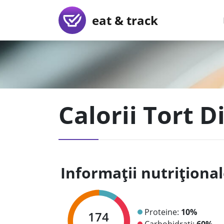
eat & track
Calorii Tort 
Informații nutriționa
Proteine:
10%
174
Carbohidrați:
60%