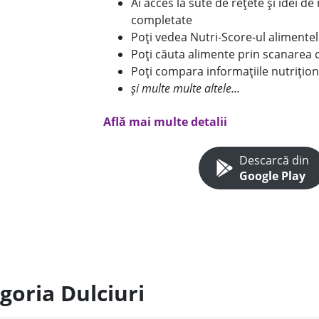
Ai acces la sute de rețete și idei d
completate
Poți vedea Nutri-Score-ul alimente
Poți căuta alimente prin scanarea 
Poți compara informațiile nutrițion
și multe multe altele...
Află mai multe detalii
Descarcă din
Google Play
goria Dulciuri