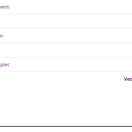
nesti
nn
upiec
Vez