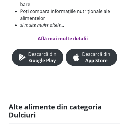
bare
Poți compara informațiile nutriționale ale
alimentelor
și multe multe altele...
Află mai multe detalii
Descarcă din
Descarcă din
Google Play
App Store
Alte alimente din categoria
Dulciuri