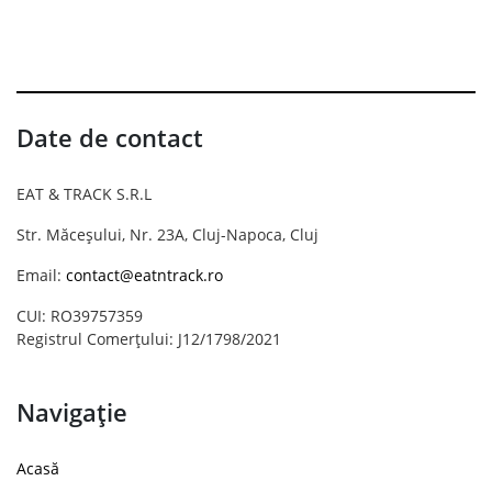
Date de contact
EAT & TRACK S.R.L
Str. Măceșului, Nr. 23A, Cluj-Napoca, Cluj
Email:
contact@eatntrack.ro
CUI: RO39757359
Registrul Comerțului: J12/1798/2021
Navigație
Acasă