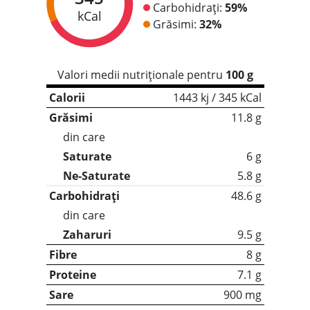
Carbohidrați:
59%
kCal
Grăsimi:
32%
Valori medii nutriționale pentru
100 g
Calorii
1443 kj / 345 kCal
Grăsimi
11.8 g
din care
Saturate
6 g
Ne-Saturate
5.8 g
Carbohidrați
48.6 g
din care
Zaharuri
9.5 g
Fibre
8 g
Proteine
7.1 g
Sare
900 mg