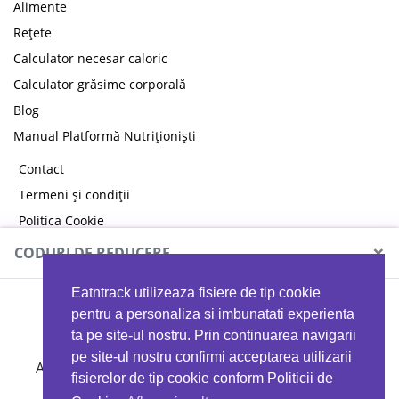
Alimente
Rețete
Calculator necesar caloric
Calculator grăsime corporală
Blog
Manual Platformă Nutriționiști
Contact
Termeni și condiții
Politica Cookie
Politica de confidențialitate
×
CODURI DE REDUCERE
Eatntrack utilizeaza fisiere de tip cookie
MYPROTEIN
pentru a personaliza si imbunatati experienta
ta pe site-ul nostru. Prin continuarea navigarii
pe site-ul nostru confirmi acceptarea utilizarii
Ai
40%
reducere la orice comandă folosind codul
fisierelor de tip cookie conform Politicii de
EATTRACK