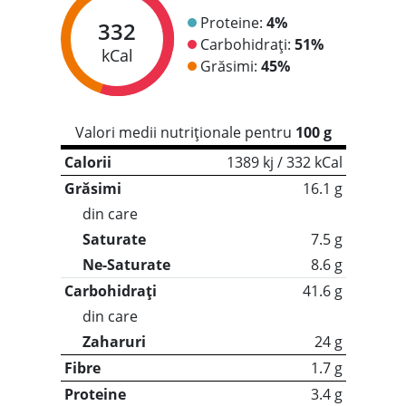
Proteine:
4%
332
Carbohidrați:
51%
kCal
Grăsimi:
45%
Valori medii nutriționale pentru
100 g
Calorii
1389 kj / 332 kCal
Grăsimi
16.1 g
din care
Saturate
7.5 g
Ne-Saturate
8.6 g
Carbohidrați
41.6 g
din care
Zaharuri
24 g
Fibre
1.7 g
Proteine
3.4 g