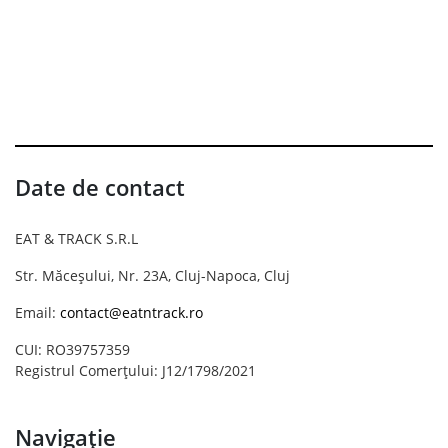
Date de contact
EAT & TRACK S.R.L
Str. Măceșului, Nr. 23A, Cluj-Napoca, Cluj
Email:
contact@eatntrack.ro
CUI: RO39757359
Registrul Comerțului: J12/1798/2021
Navigație