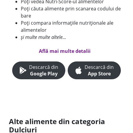
Poți vedea Nutri-Score-ul alimentelor
Poți căuta alimente prin scanarea codului de
bare
Poți compara informațiile nutriționale ale
alimentelor
și multe multe altele...
Află mai multe detalii
Descarcă din
Descarcă din
Google Play
App Store
Alte alimente din categoria
Dulciuri