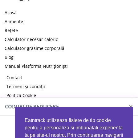
Acasă
Alimente
Rețete
Calculator necesar caloric
Calculator grăsime corporală
Blog
Manual Platformă Nutriționiști
Contact
Termeni și condiții
Politica Cookie
Politica de confidențialitate
×
CODURI DE REDUCERE
Eatntrack utilizeaza fisiere de tip cookie
MYPROTEIN
pentru a personaliza si imbunatati experienta
ta pe site-ul nostru. Prin continuarea navigarii