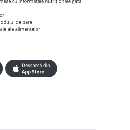
e mese cu informațiile nutriționale gata
lor
codului de bare
ale ale alimentelor
Descarcă din
App Store