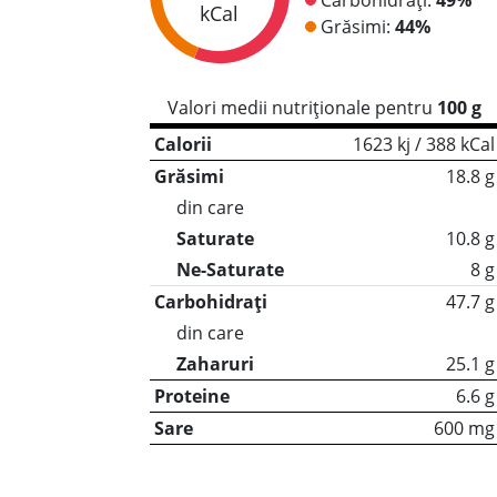
kCal
Grăsimi:
44%
Valori medii nutriționale pentru
100 g
Calorii
1623 kj / 388 kCal
Grăsimi
18.8 g
din care
Saturate
10.8 g
Ne-Saturate
8 g
Carbohidrați
47.7 g
din care
Zaharuri
25.1 g
Proteine
6.6 g
Sare
600 mg