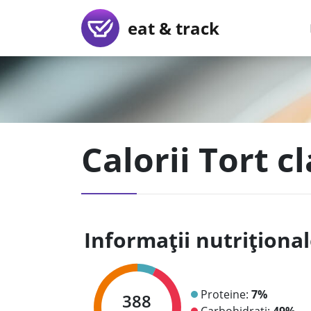
eat & track
Calorii Tort c
Informații nutriționa
Proteine:
7%
388
Carbohidrați:
49%