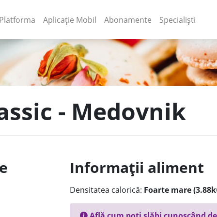
(current)
(current)
Platforma
Aplicație Mobil
Abonamente
Specialiști
lassic - Medovnik
le
Informații aliment
Densitatea calorică:
Foarte mare (3.88k
Află cum poți slăbi cunoscând de