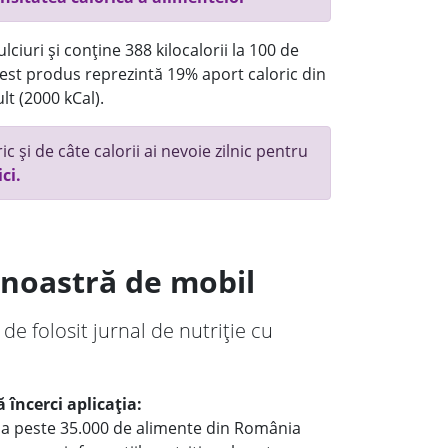
ciuri și conține 388 kilocalorii la 100 de
st produs reprezintă 19% aport caloric din
lt (2000 kCal).
c și de câte calorii ai nevoie zilnic pentru
ici.
a noastră de mobil
 de folosit jurnal de nutriție cu
 încerci aplicația:
le a peste 35.000 de alimente din România