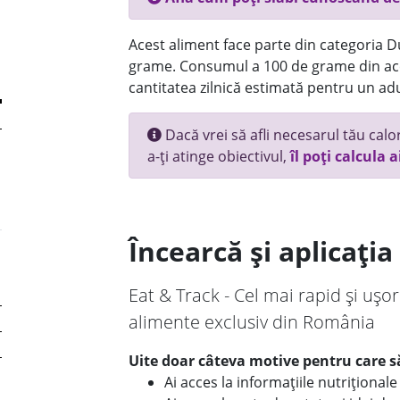
Acest aliment face parte din categoria Dul
grame. Consumul a 100 de grame din ace
cantitatea zilnică estimată pentru un adu
Dacă vrei să afli necesarul tău calori
a-ți atinge obiectivul,
îl poți calcula a
Încearcă și aplicați
Eat & Track - Cel mai rapid și ușor
alimente exclusiv din România
Uite doar câteva motive pentru care să
Ai acces la informațiile nutriționa