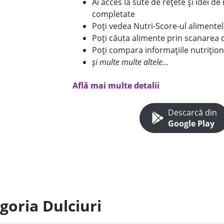
Ai acces la sute de rețete și idei d
completate
Poți vedea Nutri-Score-ul alimente
Poți căuta alimente prin scanarea 
Poți compara informațiile nutrițion
și multe multe altele...
Află mai multe detalii
Descarcă din
Google Play
goria Dulciuri