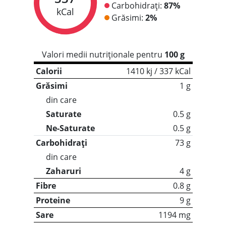
Carbohidrați:
87%
kCal
Grăsimi:
2%
Valori medii nutriționale pentru
100 g
Calorii
1410 kj / 337 kCal
Grăsimi
1 g
din care
Saturate
0.5 g
Ne-Saturate
0.5 g
Carbohidrați
73 g
din care
Zaharuri
4 g
Fibre
0.8 g
Proteine
9 g
Sare
1194 mg