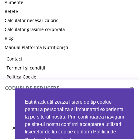
Alimente
Rețete
Calculator necesar caloric
Calculator grăsime corporală
Blog
Manual Platformă Nutriționiști
Contact
Termeni și condiții
Politica Cookie
Politica de confidențialitate
×
CODURI DE REDUCERE
Eatntrack utilizeaza fisiere de tip cookie
MYPROTEIN
pentru a personaliza si imbunatati experienta
ta pe site-ul nostru. Prin continuarea navigarii
pe site-ul nostru confirmi acceptarea utilizarii
Ai
40%
reducere la orice comandă folosind codul
fisierelor de tip cookie conform Politicii de
EATTRACK