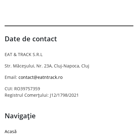
Date de contact
EAT & TRACK S.R.L
Str. Măceșului, Nr. 23A, Cluj-Napoca, Cluj
Email:
contact@eatntrack.ro
CUI: RO39757359
Registrul Comerțului: J12/1798/2021
Navigație
Acasă