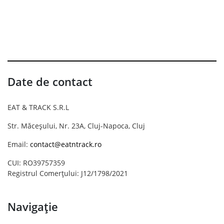
Date de contact
EAT & TRACK S.R.L
Str. Măceșului, Nr. 23A, Cluj-Napoca, Cluj
Email:
contact@eatntrack.ro
CUI: RO39757359
Registrul Comerțului: J12/1798/2021
Navigație