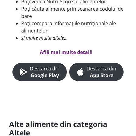
Poți vedea Nutri-Score-ul alimentelor
Poți căuta alimente prin scanarea codului de
bare
Poți compara informațiile nutriționale ale
alimentelor
și multe multe altele...
Află mai multe detalii
Descarcă din
Descarcă din
Google Play
App Store
Alte alimente din categoria
Altele