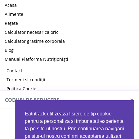
Acasă
Alimente
Rețete
Calculator necesar caloric
Calculator grăsime corporală
Blog
Manual Platformă Nutriționiști
Contact
Termeni și condiții
Politica Cookie
Politica de confidențialitate
×
CODURI DE REDUCERE
Eatntrack utilizeaza fisiere de tip cookie
MYPROTEIN
pentru a personaliza si imbunatati experienta
ta pe site-ul nostru. Prin continuarea navigarii
pe site-ul nostru confirmi acceptarea utilizarii