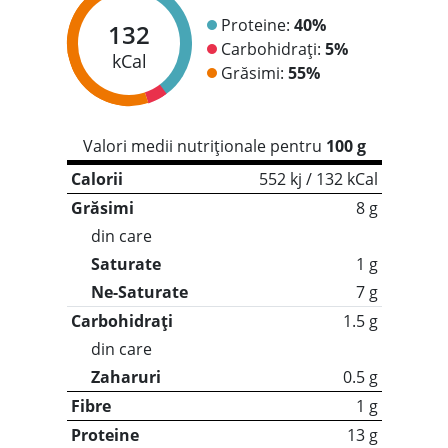
Proteine:
40%
132
Carbohidrați:
5%
kCal
Grăsimi:
55%
Valori medii nutriționale pentru
100 g
Calorii
552 kj / 132 kCal
Grăsimi
8 g
din care
Saturate
1 g
Ne-Saturate
7 g
Carbohidrați
1.5 g
din care
Zaharuri
0.5 g
Fibre
1 g
Proteine
13 g