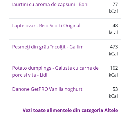
Iaurtini cu aroma de capsuni - Boni
77
kCal
Lapte ovaz - Riso Scotti Original
48
kCal
Pesmeți din grâu încolțit - Galfim
473
kCal
Potato dumplings - Galuste cu carne de
162
porc si vita - Lidl
kCal
Danone GetPRO Vanilla Yoghurt
53
kCal
Vezi toate alimentele din categoria Altele