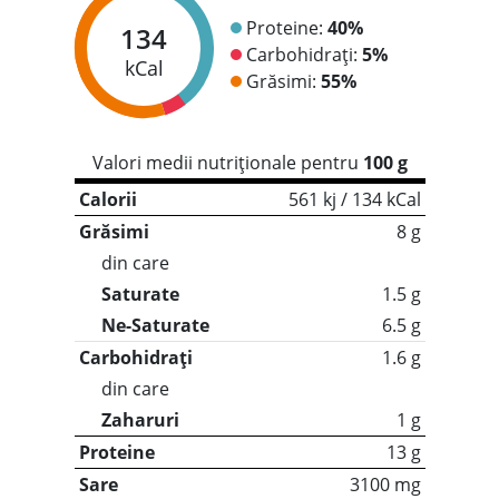
Proteine:
40%
134
Carbohidrați:
5%
kCal
Grăsimi:
55%
Valori medii nutriționale pentru
100 g
Calorii
561 kj / 134 kCal
Grăsimi
8 g
din care
Saturate
1.5 g
Ne-Saturate
6.5 g
Carbohidrați
1.6 g
din care
Zaharuri
1 g
Proteine
13 g
Sare
3100 mg