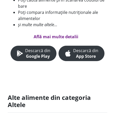
Poți căuta alimente prin scanarea codului de
bare
Poți compara informațiile nutriționale ale
alimentelor
și multe multe altele...
Află mai multe detalii
Descarcă din
Descarcă din
Google Play
App Store
Alte alimente din categoria
Altele