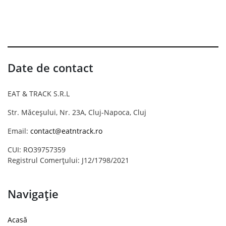
Date de contact
EAT & TRACK S.R.L
Str. Măceșului, Nr. 23A, Cluj-Napoca, Cluj
Email:
contact@eatntrack.ro
CUI: RO39757359
Registrul Comerțului: J12/1798/2021
Navigație
Acasă