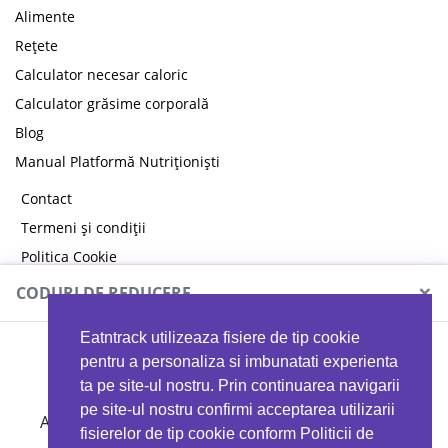
Alimente
Rețete
Calculator necesar caloric
Calculator grăsime corporală
Blog
Manual Platformă Nutriționiști
Contact
Termeni și condiții
Politica Cookie
Politica de confidențialitate
×
CODURI DE REDUCERE
Eatntrack utilizeaza fisiere de tip cookie
MYPROTEIN
pentru a personaliza si imbunatati experienta
ta pe site-ul nostru. Prin continuarea navigarii
pe site-ul nostru confirmi acceptarea utilizarii
Ai
40%
reducere la orice comandă folosind codul
fisierelor de tip cookie conform Politicii de
EATTRACK