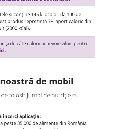
ele și conține 145 kilocalorii la 100 de
st produs reprezintă 7% aport caloric din
lt (2000 kCal).
c și de câte calorii ai nevoie zilnic pentru
ici.
a noastră de mobil
 de folosit jurnal de nutriție cu
 încerci aplicația:
le a peste 35.000 de alimente din România