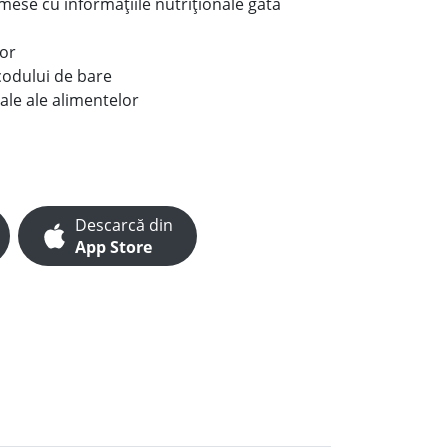
e mese cu informațiile nutriționale gata
lor
codului de bare
ale ale alimentelor
Descarcă din
App Store