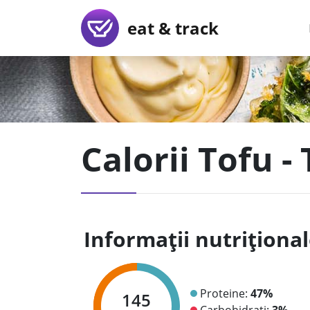
eat & track
Calorii Tofu -
Informații nutriționa
Proteine:
47%
145
Carbohidrați:
3%