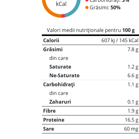
kCal
Grăsimi:
50%
Valori medii nutriționale pentru
100 g
Calorii
607 kj / 145 kCal
Grăsimi
7.8 g
din care
Saturate
1.2 g
Ne-Saturate
6.6 g
Carbohidrați
1.1 g
din care
Zaharuri
0.1 g
Fibre
1.9 g
Proteine
16.5 g
Sare
60 mg