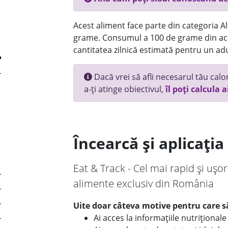
Acest aliment face parte din categoria Alt
grame. Consumul a 100 de grame din ace
cantitatea zilnică estimată pentru un adu
Dacă vrei să afli necesarul tău calori
a-ți atinge obiectivul,
îl poți calcula a
Încearcă și aplicați
Eat & Track - Cel mai rapid și ușor
alimente exclusiv din România
Uite doar câteva motive pentru care să
Ai acces la informațiile nutriționa