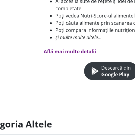
Ai acces la sute de rețete și idei d
completate
Poți vedea Nutri-Score-ul alimente
Poți căuta alimente prin scanarea 
Poți compara informațiile nutrițion
și multe multe altele...
Află mai multe detalii
Descarcă din
Google Play
goria Altele