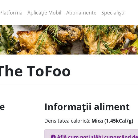
(current)
(current)
Platforma
Aplicație Mobil
Abonamente
Specialiști
 The ToFoo
le
Informații aliment
Densitatea calorică:
Mica (1.45kCal/g)
Află cum poți slăbi cunoscând de