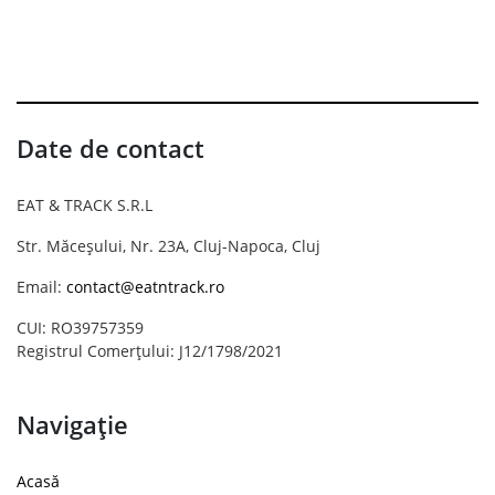
Date de contact
EAT & TRACK S.R.L
Str. Măceșului, Nr. 23A, Cluj-Napoca, Cluj
Email:
contact@eatntrack.ro
CUI: RO39757359
Registrul Comerțului: J12/1798/2021
Navigație
Acasă