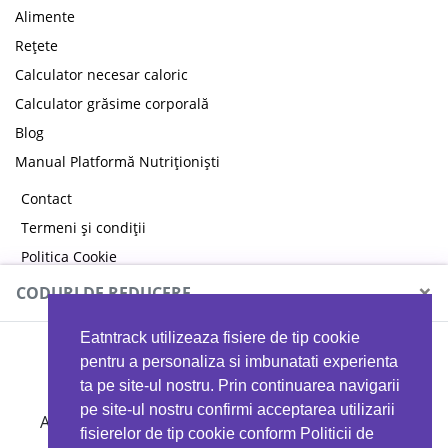
Alimente
Rețete
Calculator necesar caloric
Calculator grăsime corporală
Blog
Manual Platformă Nutriționiști
Contact
Termeni și condiții
Politica Cookie
Politica de confidențialitate
×
CODURI DE REDUCERE
Eatntrack utilizeaza fisiere de tip cookie
MYPROTEIN
pentru a personaliza si imbunatati experienta
ta pe site-ul nostru. Prin continuarea navigarii
pe site-ul nostru confirmi acceptarea utilizarii
Ai
40%
reducere la orice comandă folosind codul
fisierelor de tip cookie conform Politicii de
EATTRACK