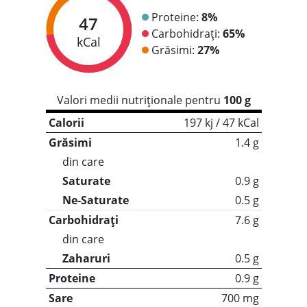
Proteine:
8%
47
Carbohidrați:
65%
kCal
Grăsimi:
27%
Valori medii nutriționale pentru
100 g
Calorii
197 kj / 47 kCal
Grăsimi
1.4 g
din care
Saturate
0.9 g
Ne-Saturate
0.5 g
Carbohidrați
7.6 g
din care
Zaharuri
0.5 g
Proteine
0.9 g
Sare
700 mg