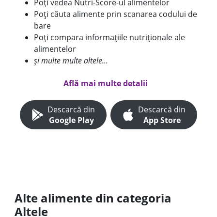
Poți vedea Nutri-Score-ul alimentelor
Poți căuta alimente prin scanarea codului de
bare
Poți compara informațiile nutriționale ale
alimentelor
și multe multe altele...
Află mai multe detalii
Descarcă din
Descarcă din
Google Play
App Store
Alte alimente din categoria
Altele