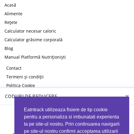
Acasă
Alimente
Rețete
Calculator necesar caloric
Calculator grăsime corporală
Blog
Manual Platformă Nutriționiști
Contact
Termeni și condiții
Politica Cookie
Politica de confidențialitate
×
CODURI DE REDUCERE
Eatntrack utilizeaza fisiere de tip cookie
MYPROTEIN
pentru a personaliza si imbunatati experienta
ta pe site-ul nostru. Prin continuarea navigarii
pe site-ul nostru confirmi acceptarea utilizarii