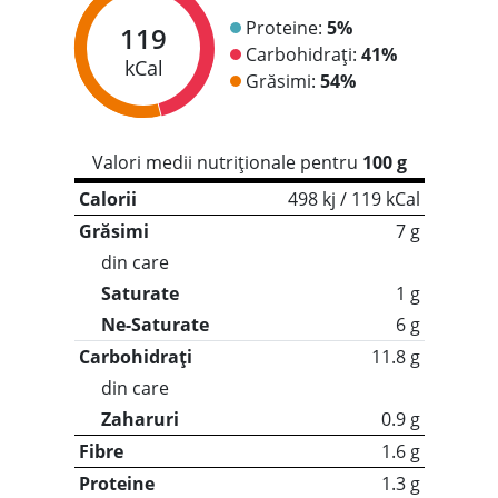
Proteine:
5%
119
Carbohidrați:
41%
kCal
Grăsimi:
54%
Valori medii nutriționale pentru
100 g
Calorii
498 kj / 119 kCal
Grăsimi
7 g
din care
Saturate
1 g
Ne-Saturate
6 g
Carbohidrați
11.8 g
din care
Zaharuri
0.9 g
Fibre
1.6 g
Proteine
1.3 g