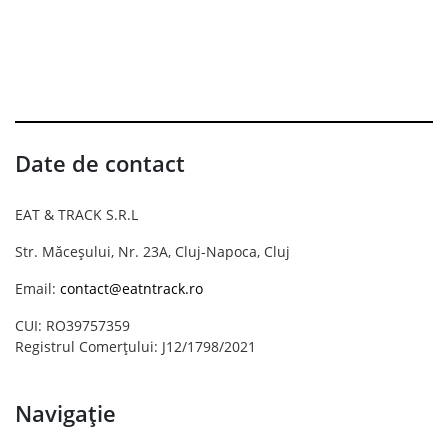
Date de contact
EAT & TRACK S.R.L
Str. Măceșului, Nr. 23A, Cluj-Napoca, Cluj
Email:
contact@eatntrack.ro
CUI: RO39757359
Registrul Comerțului: J12/1798/2021
Navigație