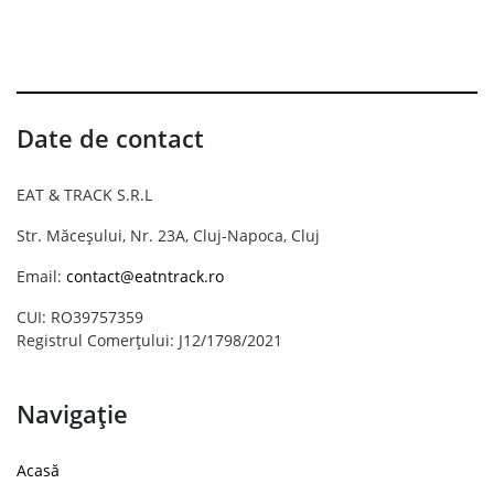
Date de contact
EAT & TRACK S.R.L
Str. Măceșului, Nr. 23A, Cluj-Napoca, Cluj
Email:
contact@eatntrack.ro
CUI: RO39757359
Registrul Comerțului: J12/1798/2021
Navigație
Acasă