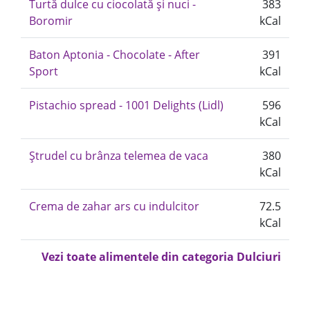
Turtă dulce cu ciocolată și nuci -
383
Boromir
kCal
Baton Aptonia - Chocolate - After
391
Sport
kCal
Pistachio spread - 1001 Delights (Lidl)
596
kCal
Ștrudel cu brânza telemea de vaca
380
kCal
Crema de zahar ars cu indulcitor
72.5
kCal
Vezi toate alimentele din categoria Dulciuri