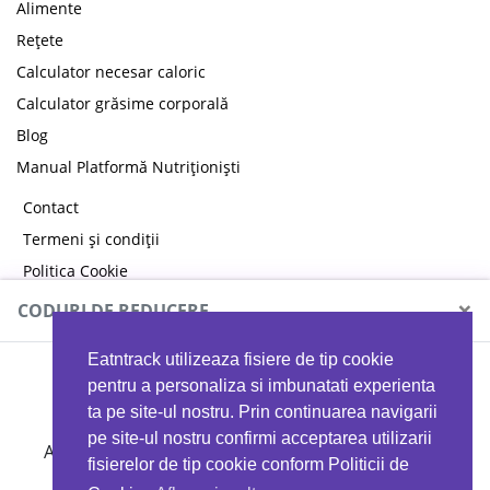
Alimente
Rețete
Calculator necesar caloric
Calculator grăsime corporală
Blog
Manual Platformă Nutriționiști
Contact
Termeni și condiții
Politica Cookie
Politica de confidențialitate
×
CODURI DE REDUCERE
Eatntrack utilizeaza fisiere de tip cookie
MYPROTEIN
pentru a personaliza si imbunatati experienta
ta pe site-ul nostru. Prin continuarea navigarii
pe site-ul nostru confirmi acceptarea utilizarii
Ai
40%
reducere la orice comandă folosind codul
fisierelor de tip cookie conform Politicii de
EATTRACK