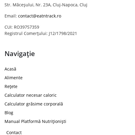
Str. Măceșului, Nr. 23A, Cluj-Napoca, Cluj
Email:
contact@eatntrack.ro
CUI: RO39757359
Registrul Comerțului: J12/1798/2021
Navigație
Acasă
Alimente
Rețete
Calculator necesar caloric
Calculator grăsime corporală
Blog
Manual Platformă Nutriționiști
Contact