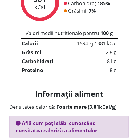
Carbohidrați:
85%
kCal
Grăsimi:
7%
Valori medii nutriționale pentru
100 g
Calorii
1594 kj / 381 kCal
Grăsimi
2.8 g
Carbohidrați
81 g
Proteine
8 g
Informații aliment
Densitatea calorică:
Foarte mare (3.81kCal/g)
Află cum poți slăbi cunoscând
densitatea calorică a alimentelor