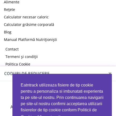
Alimente
Rețete
Calculator necesar caloric
Calculator grăsime corporală
Blog
Manual Platformă Nutriționiști
Contact
Termeni și condiții
Politica Cookie
Politica de confidențialitate
×
CODURI DE REDUCERE
Eatntrack utilizeaza fisiere de tip cookie
MYPROTEIN
pentru a personaliza si imbunatati experienta
ta pe site-ul nostru. Prin continuarea navigarii
pe site-ul nostru confirmi acceptarea utilizarii
Ai
40%
reducere la orice comandă folosind codul
fisierelor de tip cookie conform Politicii de
EATTRACK