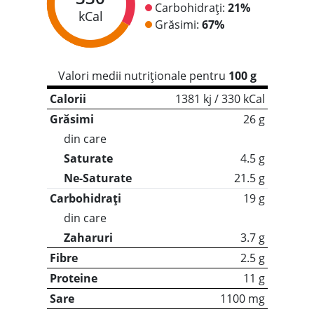
Carbohidrați:
21%
kCal
Grăsimi:
67%
Valori medii nutriționale pentru
100 g
Calorii
1381 kj / 330 kCal
Grăsimi
26 g
din care
Saturate
4.5 g
Ne-Saturate
21.5 g
Carbohidrați
19 g
din care
Zaharuri
3.7 g
Fibre
2.5 g
Proteine
11 g
Sare
1100 mg