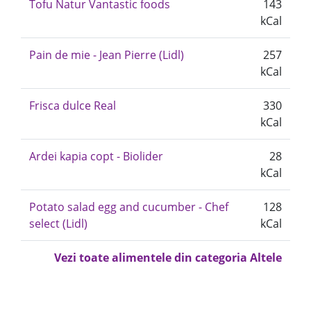
Tofu Natur Vantastic foods
143
kCal
Pain de mie - Jean Pierre (Lidl)
257
kCal
Frisca dulce Real
330
kCal
Ardei kapia copt - Biolider
28
kCal
Potato salad egg and cucumber - Chef
128
select (Lidl)
kCal
Vezi toate alimentele din categoria Altele