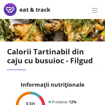
eat & track
Calorii Tartinabil din
caju cu busuioc - Filgud
Informații nutriționale
Proteine:
12%
330