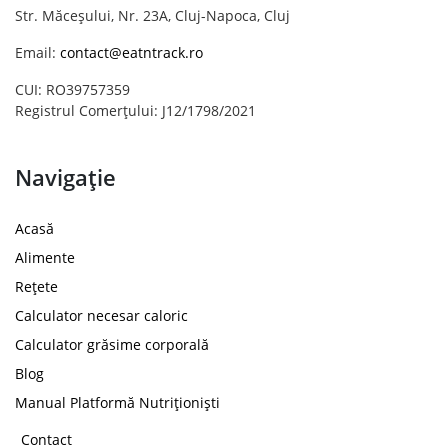
Str. Măceșului, Nr. 23A, Cluj-Napoca, Cluj
Email:
contact@eatntrack.ro
CUI: RO39757359
Registrul Comerțului: J12/1798/2021
Navigație
Acasă
Alimente
Rețete
Calculator necesar caloric
Calculator grăsime corporală
Blog
Manual Platformă Nutriționiști
Contact