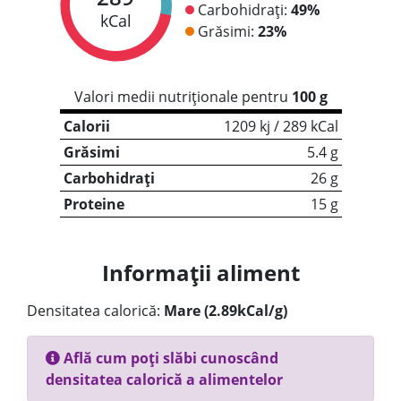
Carbohidrați:
49%
kCal
Grăsimi:
23%
Valori medii nutriționale pentru
100 g
Calorii
1209 kj / 289 kCal
Grăsimi
5.4 g
Carbohidrați
26 g
Proteine
15 g
Informații aliment
Densitatea calorică:
Mare (2.89kCal/g)
Află cum poți slăbi cunoscând
densitatea calorică a alimentelor