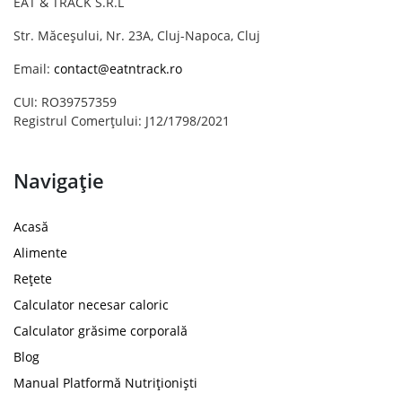
EAT & TRACK S.R.L
Str. Măceșului, Nr. 23A, Cluj-Napoca, Cluj
Email:
contact@eatntrack.ro
CUI: RO39757359
Registrul Comerțului: J12/1798/2021
Navigație
Acasă
Alimente
Rețete
Calculator necesar caloric
Calculator grăsime corporală
Blog
Manual Platformă Nutriționiști