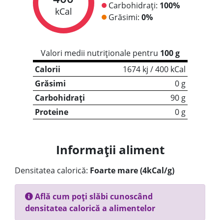
Carbohidrați:
100%
kCal
Grăsimi:
0%
Valori medii nutriționale pentru
100 g
Calorii
1674 kj / 400 kCal
Grăsimi
0 g
Carbohidrați
90 g
Proteine
0 g
Informații aliment
Densitatea calorică:
Foarte mare (4kCal/g)
Află cum poți slăbi cunoscând
densitatea calorică a alimentelor