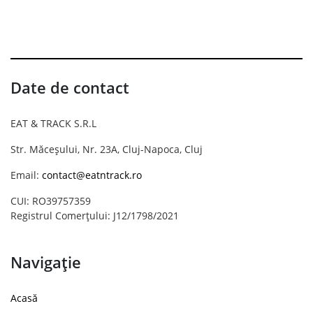
Date de contact
EAT & TRACK S.R.L
Str. Măceșului, Nr. 23A, Cluj-Napoca, Cluj
Email:
contact@eatntrack.ro
CUI: RO39757359
Registrul Comerțului: J12/1798/2021
Navigație
Acasă