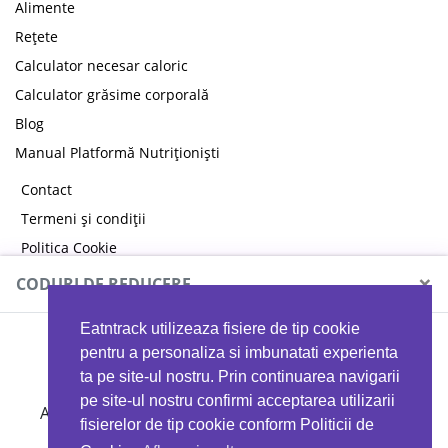
Alimente
Rețete
Calculator necesar caloric
Calculator grăsime corporală
Blog
Manual Platformă Nutriționiști
Contact
Termeni și condiții
Politica Cookie
Politica de confidențialitate
×
CODURI DE REDUCERE
Eatntrack utilizeaza fisiere de tip cookie
MYPROTEIN
pentru a personaliza si imbunatati experienta
ta pe site-ul nostru. Prin continuarea navigarii
pe site-ul nostru confirmi acceptarea utilizarii
Ai
40%
reducere la orice comandă folosind codul
fisierelor de tip cookie conform Politicii de
EATTRACK