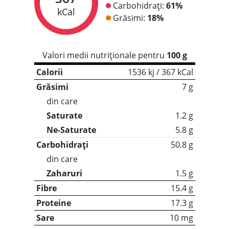
Carbohidrați:
61%
kCal
Grăsimi:
18%
Valori medii nutriționale pentru
100 g
Calorii
1536 kj / 367 kCal
Grăsimi
7 g
din care
Saturate
1.2 g
Ne-Saturate
5.8 g
Carbohidrați
50.8 g
din care
Zaharuri
1.5 g
Fibre
15.4 g
Proteine
17.3 g
Sare
10 mg