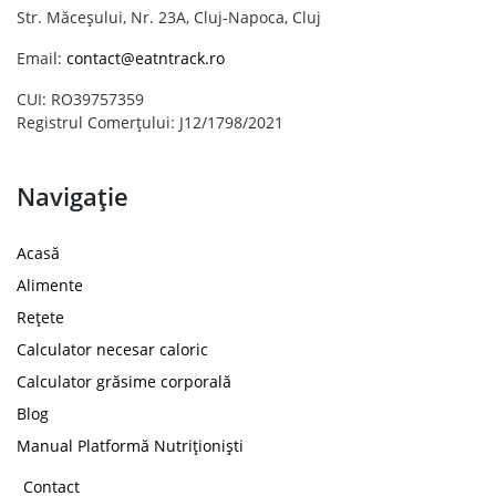
Str. Măceșului, Nr. 23A, Cluj-Napoca, Cluj
Email:
contact@eatntrack.ro
CUI: RO39757359
Registrul Comerțului: J12/1798/2021
Navigație
Acasă
Alimente
Rețete
Calculator necesar caloric
Calculator grăsime corporală
Blog
Manual Platformă Nutriționiști
Contact