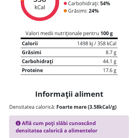
Carbohidrați:
54%
kCal
Grăsimi:
24%
Valori medii nutriționale pentru
100 g
Calorii
1498 kj / 358 kCal
Grăsimi
8.7 g
Carbohidrați
44.1 g
Proteine
17.6 g
Informații aliment
Densitatea calorică:
Foarte mare (3.58kCal/g)
Află cum poți slăbi cunoscând
densitatea calorică a alimentelor