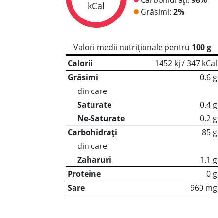
kCal
Grăsimi:
2%
Valori medii nutriționale pentru
100 g
Calorii
1452 kj / 347 kCal
Grăsimi
0.6 g
din care
Saturate
0.4 g
Ne-Saturate
0.2 g
Carbohidrați
85 g
din care
Zaharuri
1.1 g
Proteine
0 g
Sare
960 mg