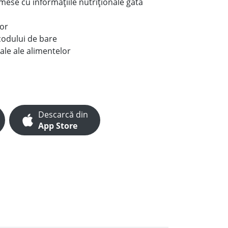
e mese cu informațiile nutriționale gata
lor
codului de bare
ale ale alimentelor
Descarcă din
App Store