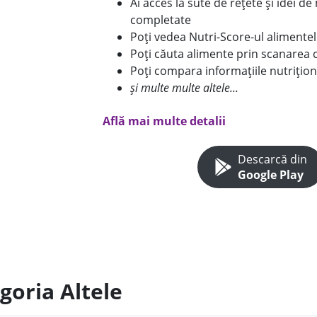
Ai acces la sute de rețete și idei d
completate
Poți vedea Nutri-Score-ul alimente
Poți căuta alimente prin scanarea 
Poți compara informațiile nutrițion
și multe multe altele...
Află mai multe detalii
Descarcă din
Google Play
goria Altele