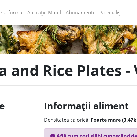
(current)
(current)
Platforma
Aplicație Mobil
Abonamente
Specialiști
a and Rice Plates - V
le
Informații aliment
Densitatea calorică:
Foarte mare (3.47k
Află cum poți slăbi cunoscând de