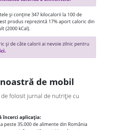
ele și conține 347 kilocalorii la 100 de
st produs reprezintă 17% aport caloric din
lt (2000 kCal).
c și de câte calorii ai nevoie zilnic pentru
ici.
a noastră de mobil
 de folosit jurnal de nutriție cu
 încerci aplicația:
le a peste 35.000 de alimente din România