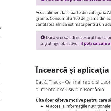
Acest aliment face parte din categoria Alt
grame. Consumul a 100 de grame din ace
cantitatea zilnică estimată pentru un adu
Dacă vrei să afli necesarul tău calori
a-ți atinge obiectivul,
îl poți calcula a
Încearcă și aplicați
Eat & Track - Cel mai rapid și ușor
alimente exclusiv din România
Uite doar câteva motive pentru care să
Ai acces la informațiile nutriționa