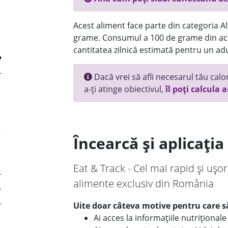
Acest aliment face parte din categoria Alt
grame. Consumul a 100 de grame din ace
cantitatea zilnică estimată pentru un adu
Dacă vrei să afli necesarul tău calori
a-ți atinge obiectivul,
îl poți calcula a
Încearcă și aplicați
Eat & Track - Cel mai rapid și ușor
alimente exclusiv din România
Uite doar câteva motive pentru care să
Ai acces la informațiile nutriționa