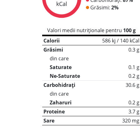
kCal
Grăsimi:
2%
Valori medii nutriționale pentru
100 g
Calorii
586 kj / 140 kCal
Grăsimi
0.3 g
din care
Saturate
0.1 g
Ne-Saturate
0.2 g
Carbohidrați
30.6 g
din care
Zaharuri
0.2 g
Proteine
3.7 g
Sare
320 mg