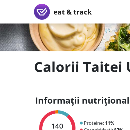
eat & track
Calorii Taitei
Informații nutriționa
Proteine:
11%
140
Carbohidrați:
87%