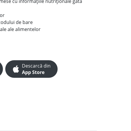
e mese cu informațiile nutriționale gata
lor
codului de bare
ale ale alimentelor
Descarcă din
App Store