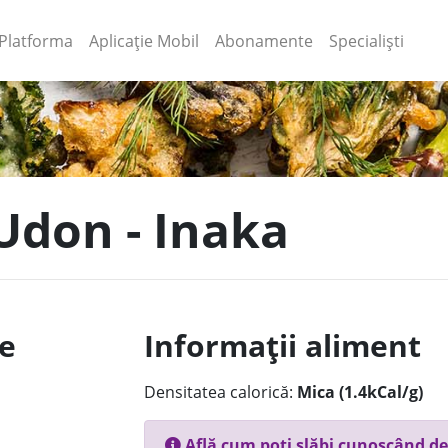
(current)
(current)
Platforma
Aplicație Mobil
Abonamente
Specialiști
 Udon - Inaka
le
Informații aliment
Densitatea calorică:
Mica (1.4kCal/g)
Află cum poți slăbi cunoscând de