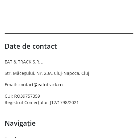
Date de contact
EAT & TRACK S.R.L
Str. Măceșului, Nr. 23A, Cluj-Napoca, Cluj
Email:
contact@eatntrack.ro
CUI: RO39757359
Registrul Comerțului: J12/1798/2021
Navigație