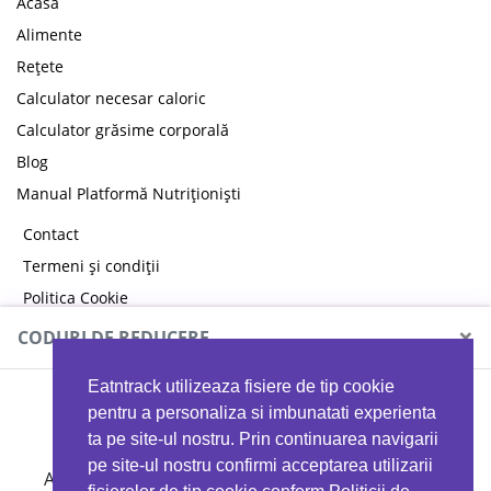
Acasă
Alimente
Rețete
Calculator necesar caloric
Calculator grăsime corporală
Blog
Manual Platformă Nutriționiști
Contact
Termeni și condiții
Politica Cookie
Politica de confidențialitate
×
CODURI DE REDUCERE
Eatntrack utilizeaza fisiere de tip cookie
MYPROTEIN
pentru a personaliza si imbunatati experienta
ta pe site-ul nostru. Prin continuarea navigarii
pe site-ul nostru confirmi acceptarea utilizarii
Ai
40%
reducere la orice comandă folosind codul