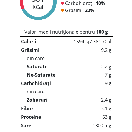
Carbohidrați:
10%
kCal
Grăsimi:
22%
Valori medii nutriționale pentru
100 g
Calorii
1594 kj / 381 kCal
Grăsimi
9.2 g
din care
Saturate
2.2 g
Ne-Saturate
7 g
Carbohidrați
9 g
din care
Zaharuri
2.4 g
Fibre
3.1 g
Proteine
63 g
Sare
1300 mg