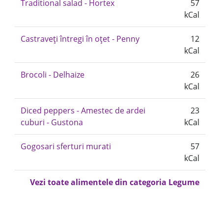
Traditional salad - Hortex
57
kCal
Castraveți întregi în oțet - Penny
12
kCal
Brocoli - Delhaize
26
kCal
Diced peppers - Amestec de ardei
23
cuburi - Gustona
kCal
Gogosari sferturi murati
57
kCal
Vezi toate alimentele din categoria Legume