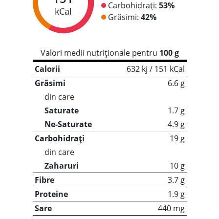
Carbohidrați:
53%
kCal
Grăsimi:
42%
Valori medii nutriționale pentru
100 g
Calorii
632 kj / 151 kCal
Grăsimi
6.6 g
din care
Saturate
1.7 g
Ne-Saturate
4.9 g
Carbohidrați
19 g
din care
Zaharuri
10 g
Fibre
3.7 g
Proteine
1.9 g
Sare
440 mg