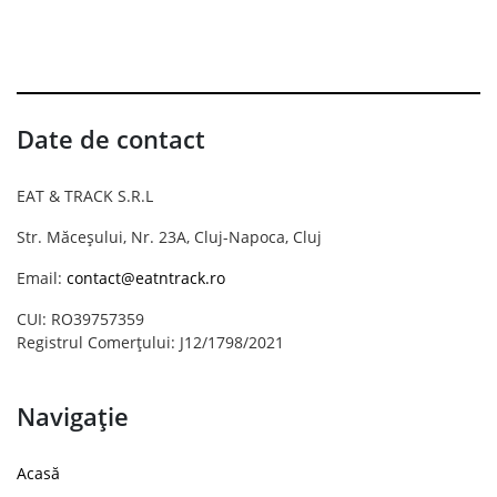
Date de contact
EAT & TRACK S.R.L
Str. Măceșului, Nr. 23A, Cluj-Napoca, Cluj
Email:
contact@eatntrack.ro
CUI: RO39757359
Registrul Comerțului: J12/1798/2021
Navigație
Acasă