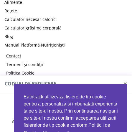
Alimente
Rețete
Calculator necesar caloric
Calculator grăsime corporală
Blog
Manual Platformă Nutriționiști
Contact
Termeni și condiții
Politica Cookie
Politica de confidențialitate
×
CODURI DE REDUCERE
Eatntrack utilizeaza fisiere de tip cookie
MYPROTEIN
pentru a personaliza si imbunatati experienta
ta pe site-ul nostru. Prin continuarea navigarii
pe site-ul nostru confirmi acceptarea utilizarii
Ai
40%
reducere la orice comandă folosind codul
fisierelor de tip cookie conform Politicii de
EATTRACK