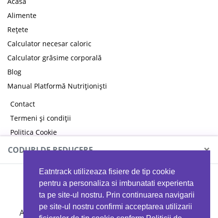
Acasă
Alimente
Rețete
Calculator necesar caloric
Calculator grăsime corporală
Blog
Manual Platformă Nutriționiști
Contact
Termeni și condiții
Politica Cookie
Politica de confidențialitate
×
CODURI DE REDUCERE
Eatntrack utilizeaza fisiere de tip cookie
MYPROTEIN
pentru a personaliza si imbunatati experienta
ta pe site-ul nostru. Prin continuarea navigarii
pe site-ul nostru confirmi acceptarea utilizarii
Ai
40%
reducere la orice comandă folosind codul