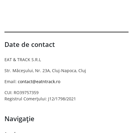
Date de contact
EAT & TRACK S.R.L
Str. Măceșului, Nr. 23A, Cluj-Napoca, Cluj
Email:
contact@eatntrack.ro
CUI: RO39757359
Registrul Comerțului: J12/1798/2021
Navigație