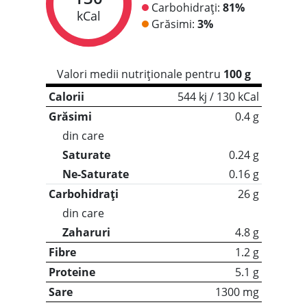
Carbohidrați:
81%
kCal
Grăsimi:
3%
Valori medii nutriționale pentru
100 g
Calorii
544 kj / 130 kCal
Grăsimi
0.4 g
din care
Saturate
0.24 g
Ne-Saturate
0.16 g
Carbohidrați
26 g
din care
Zaharuri
4.8 g
Fibre
1.2 g
Proteine
5.1 g
Sare
1300 mg