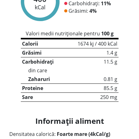
Carbohidrați:
11%
kCal
Grăsimi:
4%
Valori medii nutriționale pentru
100 g
Calorii
1674 kj / 400 kCal
Grăsimi
1.4 g
Carbohidrați
11.5 g
din care
Zaharuri
0.81 g
Proteine
85.5 g
Sare
250 mg
Informații aliment
Densitatea calorică:
Foarte mare (4kCal/g)