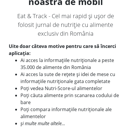
noastră de mobil
Eat & Track - Cel mai rapid și ușor de
folosit jurnal de nutriție cu alimente
exclusiv din România
Uite doar câteva motive pentru care să încerci
aplicația:
Ai acces la informațiile nutriționale a peste
35.000 de alimente din România
Ai acces la sute de rețete și idei de mese cu
informațiile nutriționale gata completate
Poți vedea Nutri-Score-ul alimentelor
Poți căuta alimente prin scanarea codului de
bare
Poți compara informațiile nutriționale ale
alimentelor
și multe multe altele...