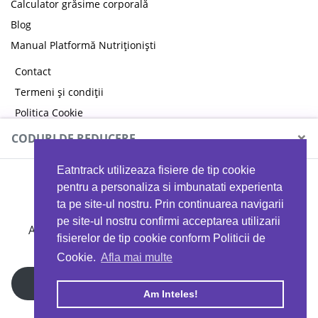
Calculator grăsime corporală
Blog
Manual Platformă Nutriționiști
Contact
Termeni și condiții
Politica Cookie
Politica de confidențialitate
×
CODURI DE REDUCERE
Eatntrack utilizeaza fisiere de tip cookie
MYPROTEIN
pentru a personaliza si imbunatati experienta
ta pe site-ul nostru. Prin continuarea navigarii
pe site-ul nostru confirmi acceptarea utilizarii
Ai
40%
reducere la orice comandă folosind codul
fisierelor de tip cookie conform Politicii de
EATTRACK
Cookie.
Afla mai multe
Profită acum
Am Inteles!
Copyright © 2026 EAT & TRACK S.R.L