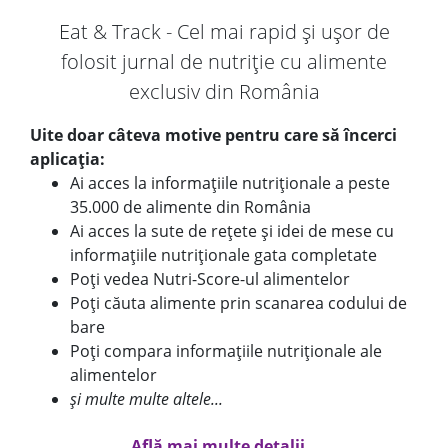
Eat & Track - Cel mai rapid și ușor de
folosit jurnal de nutriție cu alimente
exclusiv din România
Uite doar câteva motive pentru care să încerci
aplicația:
Ai acces la informațiile nutriționale a peste
35.000 de alimente din România
Ai acces la sute de rețete și idei de mese cu
informațiile nutriționale gata completate
Poți vedea Nutri-Score-ul alimentelor
Poți căuta alimente prin scanarea codului de
bare
Poți compara informațiile nutriționale ale
alimentelor
și multe multe altele...
Află mai multe detalii