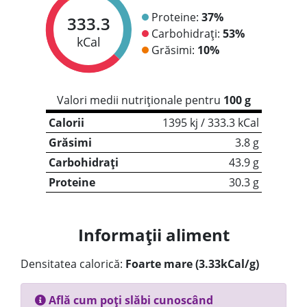
Proteine:
37%
333.3
Carbohidrați:
53%
kCal
Grăsimi:
10%
Valori medii nutriționale pentru
100 g
Calorii
1395 kj / 333.3 kCal
Grăsimi
3.8 g
Carbohidrați
43.9 g
Proteine
30.3 g
Informații aliment
Densitatea calorică:
Foarte mare (3.33kCal/g)
Află cum poți slăbi cunoscând