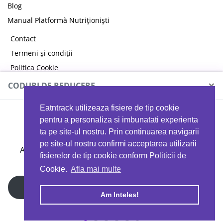
Blog
Manual Platformă Nutriționiști
Contact
Termeni și condiții
Politica Cookie
Politica de confidențialitate
×
CODURI DE REDUCERE
Eatntrack utilizeaza fisiere de tip cookie
MYPROTEIN
pentru a personaliza si imbunatati experienta
ta pe site-ul nostru. Prin continuarea navigarii
pe site-ul nostru confirmi acceptarea utilizarii
Ai
40%
reducere la orice comandă folosind codul
fisierelor de tip cookie conform Politicii de
EATTRACK
Cookie.
Afla mai multe
Profită acum
Am Inteles!
Copyright © 2026 EAT & TRACK S.R.L