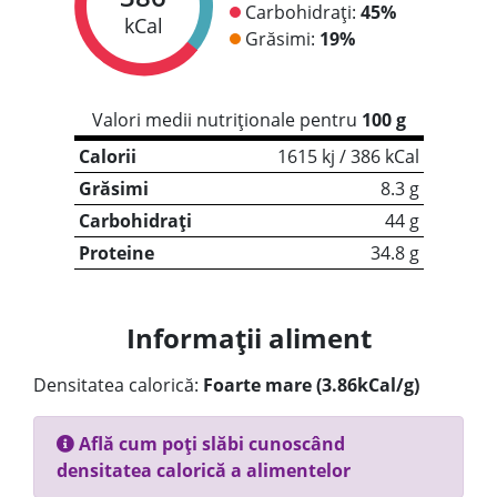
Carbohidrați:
45%
kCal
Grăsimi:
19%
Valori medii nutriționale pentru
100 g
Calorii
1615 kj / 386 kCal
Grăsimi
8.3 g
Carbohidrați
44 g
Proteine
34.8 g
Informații aliment
Densitatea calorică:
Foarte mare (3.86kCal/g)
Află cum poți slăbi cunoscând
densitatea calorică a alimentelor