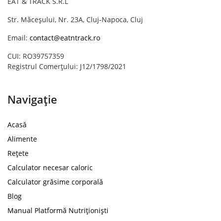
EAT & TRACK S.R.L
Str. Măceșului, Nr. 23A, Cluj-Napoca, Cluj
Email:
contact@eatntrack.ro
CUI: RO39757359
Registrul Comerțului: J12/1798/2021
Navigație
Acasă
Alimente
Rețete
Calculator necesar caloric
Calculator grăsime corporală
Blog
Manual Platformă Nutriționiști