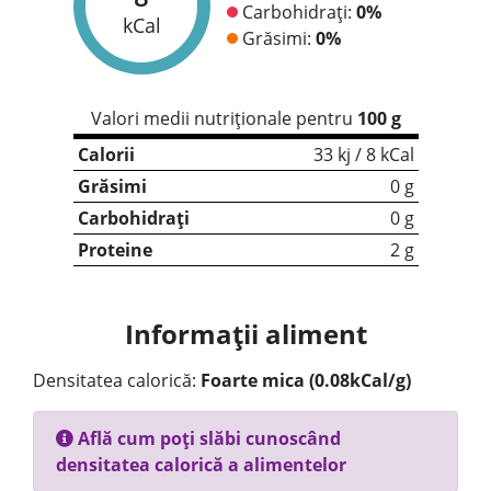
Carbohidrați:
0%
kCal
Grăsimi:
0%
Valori medii nutriționale pentru
100 g
Calorii
33 kj / 8 kCal
Grăsimi
0 g
Carbohidrați
0 g
Proteine
2 g
Informații aliment
Densitatea calorică:
Foarte mica (0.08kCal/g)
Află cum poți slăbi cunoscând
densitatea calorică a alimentelor