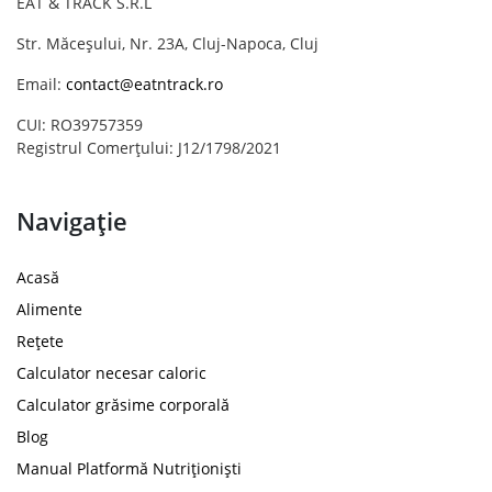
EAT & TRACK S.R.L
Str. Măceșului, Nr. 23A, Cluj-Napoca, Cluj
Email:
contact@eatntrack.ro
CUI: RO39757359
Registrul Comerțului: J12/1798/2021
Navigație
Acasă
Alimente
Rețete
Calculator necesar caloric
Calculator grăsime corporală
Blog
Manual Platformă Nutriționiști