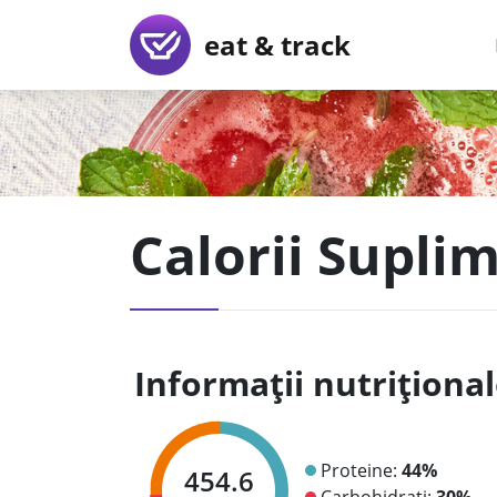
eat & track
Calorii Supli
Informații nutriționa
Proteine:
44%
454.6
Carbohidrați:
30%