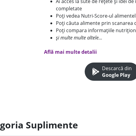
Ai acces la sute de rețete și idei d
completate
Poți vedea Nutri-Score-ul alimente
Poți căuta alimente prin scanarea 
Poți compara informațiile nutrițion
și multe multe altele...
Află mai multe detalii
Descarcă din
Google Play
egoria Suplimente