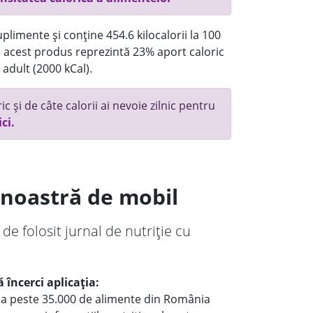
plimente și conține 454.6 kilocalorii la 100
acest produs reprezintă 23% aport caloric
 adult (2000 kCal).
c și de câte calorii ai nevoie zilnic pentru
ici.
a noastră de mobil
 de folosit jurnal de nutriție cu
 încerci aplicația:
le a peste 35.000 de alimente din România