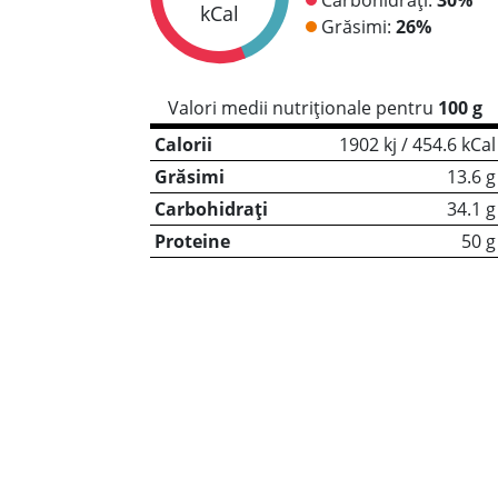
kCal
Grăsimi:
26%
Valori medii nutriționale pentru
100 g
Calorii
1902 kj / 454.6 kCal
Grăsimi
13.6 g
Carbohidrați
34.1 g
Proteine
50 g