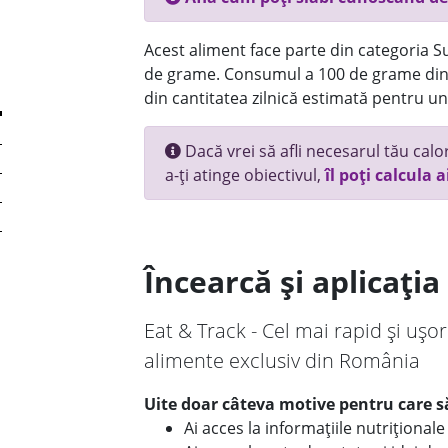
Acest aliment face parte din categoria Su
de grame. Consumul a 100 de grame din 
din cantitatea zilnică estimată pentru un
Dacă vrei să afli necesarul tău calori
a-ți atinge obiectivul,
îl poți calcula a
Încearcă și aplicați
Eat & Track - Cel mai rapid și ușor
alimente exclusiv din România
Uite doar câteva motive pentru care să
Ai acces la informațiile nutriționa