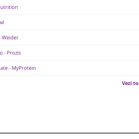
utrition
wl
- Weider
 - Prozis
late - MyProtein
Vezi t