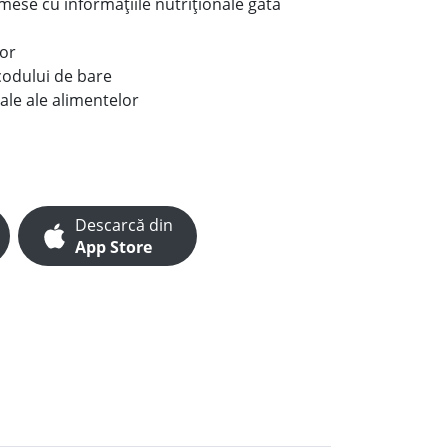
e mese cu informațiile nutriționale gata
lor
codului de bare
ale ale alimentelor
Descarcă din
App Store