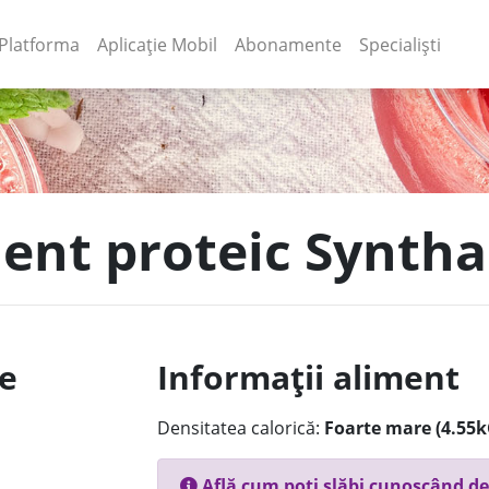
(current)
(current)
Platforma
Aplicație Mobil
Abonamente
Specialiști
ment proteic Syntha
le
Informații aliment
Densitatea calorică:
Foarte mare (4.55k
Află cum poți slăbi cunoscând de