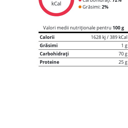
kCal
Grăsimi:
2%
Valori medii nutriționale pentru
100 g
Calorii
1628 kj / 389 kCal
Grăsimi
1 g
Carbohidrați
70 g
Proteine
25 g