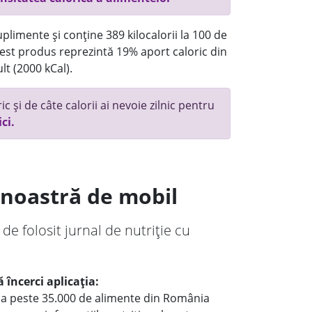
plimente și conține 389 kilocalorii la 100 de
st produs reprezintă 19% aport caloric din
lt (2000 kCal).
c și de câte calorii ai nevoie zilnic pentru
ici.
a noastră de mobil
 de folosit jurnal de nutriție cu
 încerci aplicația:
le a peste 35.000 de alimente din România