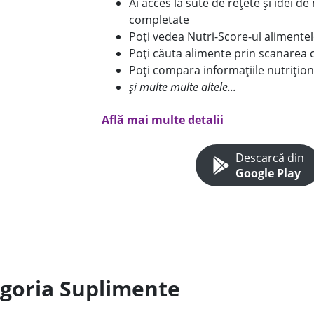
Ai acces la sute de rețete și idei d
completate
Poți vedea Nutri-Score-ul alimente
Poți căuta alimente prin scanarea 
Poți compara informațiile nutrițion
și multe multe altele...
Află mai multe detalii
Descarcă din
Google Play
egoria Suplimente