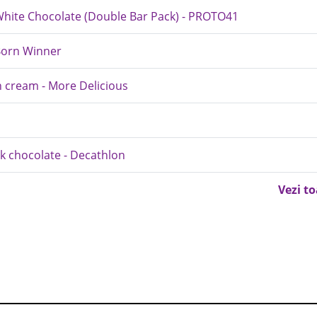
s White Chocolate (Double Bar Pack) - PROTO41
 Born Winner
n cream - More Delicious
k chocolate - Decathlon
Vezi t