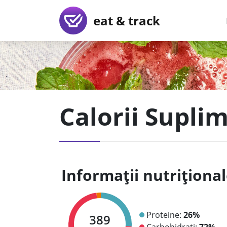
eat & track
Calorii Supli
Informații nutriționa
Proteine:
26%
389
Carbohidrați:
72%