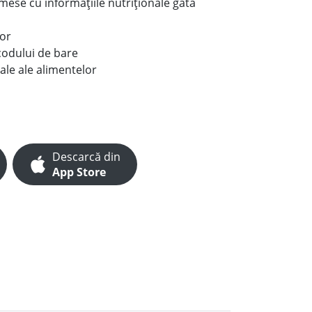
e mese cu informațiile nutriționale gata
lor
codului de bare
ale ale alimentelor
Descarcă din
App Store