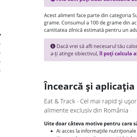
Acest aliment face parte din categoria Su
grame. Consumul a 100 de grame din ace
cantitatea zilnică estimată pentru un adu
Dacă vrei să afli necesarul tău calori
a-ți atinge obiectivul,
îl poți calcula a
Încearcă și aplicați
Eat & Track - Cel mai rapid și ușor
alimente exclusiv din România
Uite doar câteva motive pentru care să
Ai acces la informațiile nutriționa