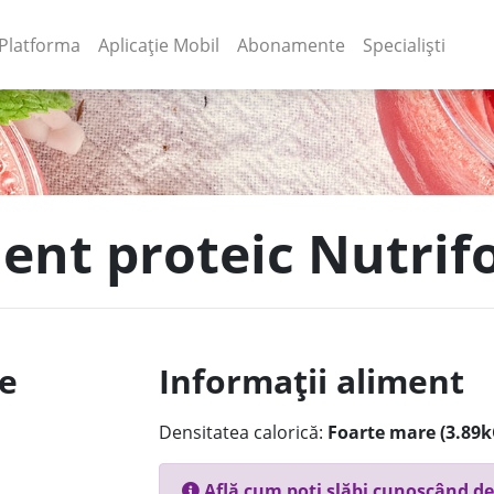
(current)
(current)
Platforma
Aplicație Mobil
Abonamente
Specialiști
ment proteic Nutrif
le
Informații aliment
Densitatea calorică:
Foarte mare (3.89k
Află cum poți slăbi cunoscând de