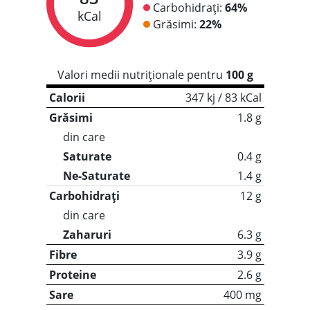
Carbohidrați:
64%
kCal
Grăsimi:
22%
Valori medii nutriționale pentru
100 g
Calorii
347 kj / 83 kCal
Grăsimi
1.8 g
din care
Saturate
0.4 g
Ne-Saturate
1.4 g
Carbohidrați
12 g
din care
Zaharuri
6.3 g
Fibre
3.9 g
Proteine
2.6 g
Sare
400 mg