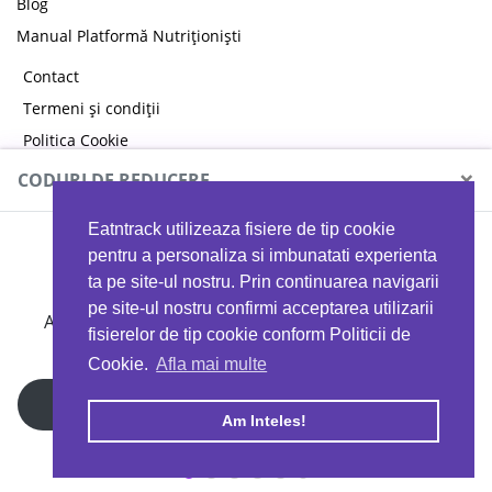
Blog
Manual Platformă Nutriționiști
Contact
Termeni și condiții
Politica Cookie
Politica de confidențialitate
×
CODURI DE REDUCERE
Eatntrack utilizeaza fisiere de tip cookie
MYPROTEIN
pentru a personaliza si imbunatati experienta
ta pe site-ul nostru. Prin continuarea navigarii
pe site-ul nostru confirmi acceptarea utilizarii
Ai
40%
reducere la orice comandă folosind codul
fisierelor de tip cookie conform Politicii de
EATTRACK
Cookie.
Afla mai multe
Profită acum
Am Inteles!
Copyright © 2026 EAT & TRACK S.R.L