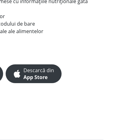
e mese cu informațiile nutriționale gata
lor
codului de bare
ale ale alimentelor
Descarcă din
App Store