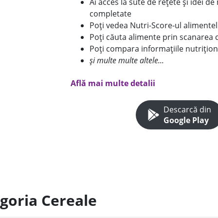
Ai acces la sute de rețete și idei d
completate
Poți vedea Nutri-Score-ul alimente
Poți căuta alimente prin scanarea 
Poți compara informațiile nutrițion
și multe multe altele...
Află mai multe detalii
Descarcă din
Google Play
egoria Cereale