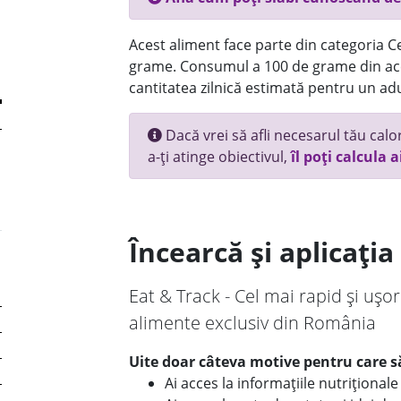
Acest aliment face parte din categoria Cer
grame. Consumul a 100 de grame din ace
cantitatea zilnică estimată pentru un adu
Dacă vrei să afli necesarul tău calori
a-ți atinge obiectivul,
îl poți calcula a
Încearcă și aplicați
Eat & Track - Cel mai rapid și ușor
alimente exclusiv din România
Uite doar câteva motive pentru care să
Ai acces la informațiile nutriționa