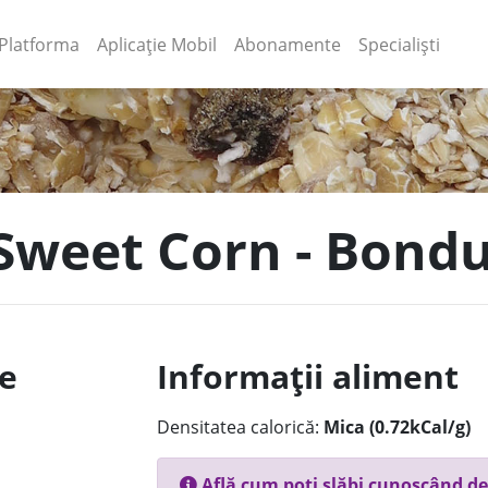
(current)
(current)
Platforma
Aplicație Mobil
Abonamente
Specialiști
 Sweet Corn - Bondu
le
Informații aliment
Densitatea calorică:
Mica (0.72kCal/g)
Află cum poți slăbi cunoscând de