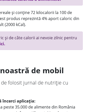
eale și conține 72 kilocalorii la 100 de
st produs reprezintă 4% aport caloric din
lt (2000 kCal).
c și de câte calorii ai nevoie zilnic pentru
ici.
a noastră de mobil
 de folosit jurnal de nutriție cu
 încerci aplicația:
le a peste 35.000 de alimente din România