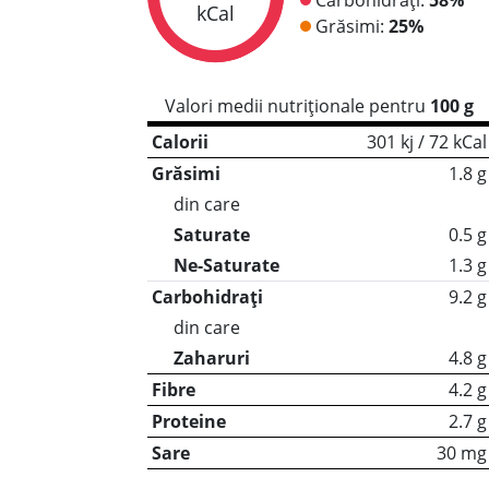
kCal
Grăsimi:
25%
Valori medii nutriționale pentru
100 g
Calorii
301 kj / 72 kCal
Grăsimi
1.8 g
din care
Saturate
0.5 g
Ne-Saturate
1.3 g
Carbohidrați
9.2 g
din care
Zaharuri
4.8 g
Fibre
4.2 g
Proteine
2.7 g
Sare
30 mg