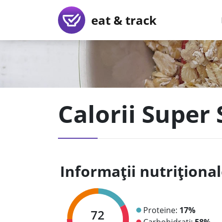
eat & track
Calorii Super
Informații nutriționa
Proteine:
17%
72
Carbohidrați:
58%