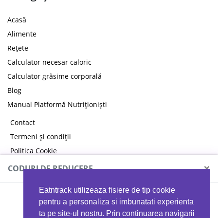
Acasă
Alimente
Rețete
Calculator necesar caloric
Calculator grăsime corporală
Blog
Manual Platformă Nutriționiști
Contact
Termeni și condiții
Politica Cookie
Politica de confidențialitate
×
CODURI DE REDUCERE
Eatntrack utilizeaza fisiere de tip cookie
MYPROTEIN
pentru a personaliza si imbunatati experienta
ta pe site-ul nostru. Prin continuarea navigarii