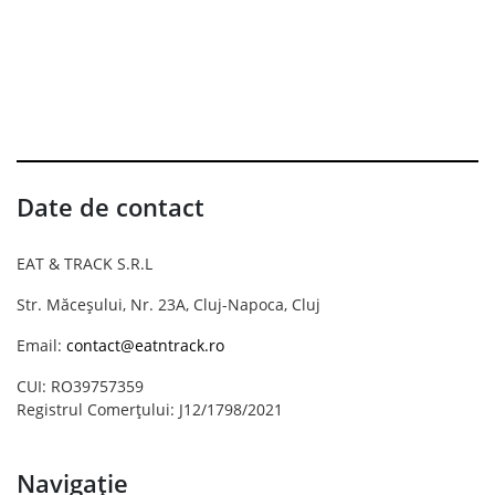
Date de contact
EAT & TRACK S.R.L
Str. Măceșului, Nr. 23A, Cluj-Napoca, Cluj
Email:
contact@eatntrack.ro
CUI: RO39757359
Registrul Comerțului: J12/1798/2021
Navigație