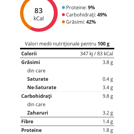
Proteine:
9%
83
Carbohidrați:
49%
kCal
Grăsimi:
42%
Valori medii nutriționale pentru
100 g
Calorii
347 kj / 83 kCal
Grăsimi
3.8 g
din care
Saturate
0.4 g
Ne-Saturate
3.4 g
Carbohidrați
9.8 g
din care
Zaharuri
3.2 g
Fibre
1.4 g
Proteine
1.8 g