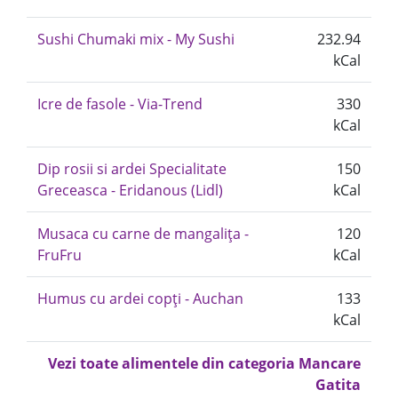
Sushi Chumaki mix - My Sushi
232.94
kCal
Icre de fasole - Via-Trend
330
kCal
Dip rosii si ardei Specialitate
150
Greceasca - Eridanous (Lidl)
kCal
Musaca cu carne de mangalița -
120
FruFru
kCal
Humus cu ardei copți - Auchan
133
kCal
Vezi toate alimentele din categoria Mancare
Gatita