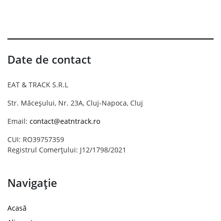
Date de contact
EAT & TRACK S.R.L
Str. Măceșului, Nr. 23A, Cluj-Napoca, Cluj
Email:
contact@eatntrack.ro
CUI: RO39757359
Registrul Comerțului: J12/1798/2021
Navigație
Acasă