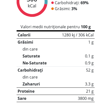
Carbohidrați:
69%
kCal
Grăsimi:
3%
Valori medii nutriționale pentru
100 g
Calorii
1280 kj / 306 kCal
Grăsimi
1 g
din care
Saturate
0.1 g
Ne-Saturate
0.9 g
Carbohidrați
52 g
din care
Zaharuri
3.3 g
Proteine
21 g
Sare
3800 mg