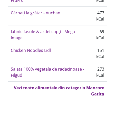
FruFru
kCal
Cârnați la grătar - Auchan
477
kCal
Iahnie fasole & ardei copți - Mega
69
Image
kCal
Chicken Noodles Lidl
151
kCal
Salata 100% vegetala de radacinoase -
273
Filgud
kCal
Vezi toate alimentele din categoria Mancare
Gatita