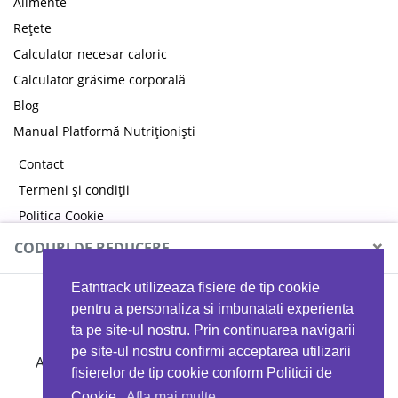
Alimente
Rețete
Calculator necesar caloric
Calculator grăsime corporală
Blog
Manual Platformă Nutriționiști
Contact
Termeni și condiții
Politica Cookie
Politica de confidențialitate
×
CODURI DE REDUCERE
Eatntrack utilizeaza fisiere de tip cookie
MYPROTEIN
pentru a personaliza si imbunatati experienta
ta pe site-ul nostru. Prin continuarea navigarii
pe site-ul nostru confirmi acceptarea utilizarii
Ai
40%
reducere la orice comandă folosind codul
fisierelor de tip cookie conform Politicii de
EATTRACK
Cookie.
Afla mai multe