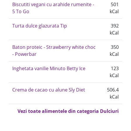
Biscutiti vegani cu arahide rumenite -
501
5 To Go
kCal
Turta dulce glazurata Tip
392
kCal
Baton proteic - Strawberry white choc
350
- Powerbar
kCal
Inghetata vanilie Minuto Betty Ice
123
kCal
Crema de cacao cu alune Sly Diet
506.4
kCal
Vezi toate alimentele din categoria Dulciuri