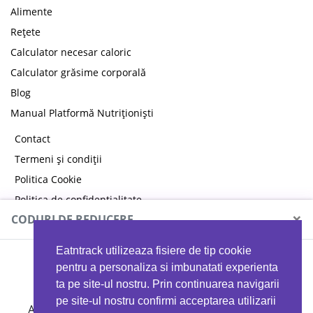
Alimente
Rețete
Calculator necesar caloric
Calculator grăsime corporală
Blog
Manual Platformă Nutriționiști
Contact
Termeni și condiții
Politica Cookie
Politica de confidențialitate
×
CODURI DE REDUCERE
Eatntrack utilizeaza fisiere de tip cookie
MYPROTEIN
pentru a personaliza si imbunatati experienta
ta pe site-ul nostru. Prin continuarea navigarii
pe site-ul nostru confirmi acceptarea utilizarii
Ai
40%
reducere la orice comandă folosind codul