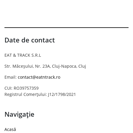
Date de contact
EAT & TRACK S.R.L
Str. Măceșului, Nr. 23A, Cluj-Napoca, Cluj
Email:
contact@eatntrack.ro
CUI: RO39757359
Registrul Comerțului: J12/1798/2021
Navigație
Acasă