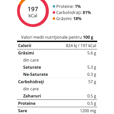
Proteine:
1%
197
Carbohidrați:
81%
kCal
Grăsimi:
18%
Valori medii nutriționale pentru
100 g
Calorii
824 kj / 197 kCal
Grăsimi
5.6 g
din care
Saturate
5.3 g
Ne-Saturate
0.3 g
Carbohidrați
57 g
din care
Zaharuri
0.5 g
Proteine
0.5 g
Sare
1200 mg