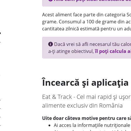
Acest aliment face parte din categoria Sos
grame. Consumul a 100 de grame din ace
cantitatea zilnică estimată pentru un adu
Dacă vrei să afli necesarul tău calori
a-ți atinge obiectivul,
îl poți calcula a
Încearcă și aplicați
Eat & Track - Cel mai rapid și ușor
alimente exclusiv din România
Uite doar câteva motive pentru care să
Ai acces la informațiile nutriționa