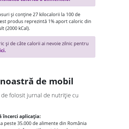
uri și conține 27 kilocalorii la 100 de
st produs reprezintă 1% aport caloric din
lt (2000 kCal).
c și de câte calorii ai nevoie zilnic pentru
ici.
a noastră de mobil
 de folosit jurnal de nutriție cu
 încerci aplicația:
le a peste 35.000 de alimente din România