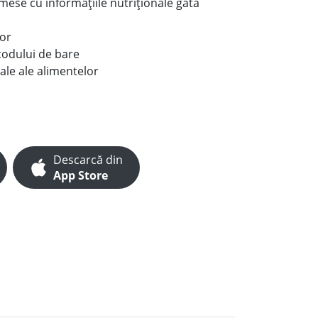
e mese cu informațiile nutriționale gata
lor
codului de bare
ale ale alimentelor
Descarcă din
App Store