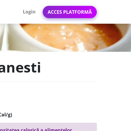
Login
ACCES PLATFORMĂ
manesti
Cal/g)
nsitatea calorică a alimentelor