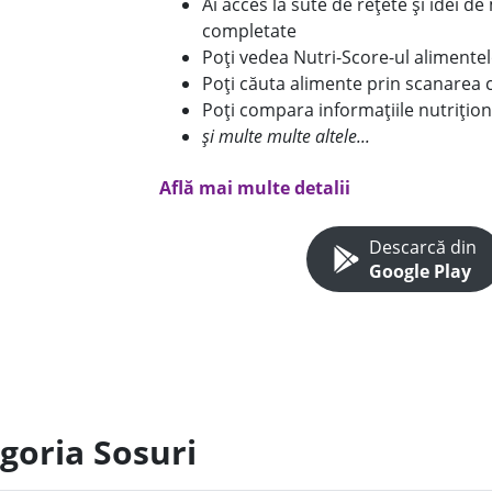
Ai acces la sute de rețete și idei d
completate
Poți vedea Nutri-Score-ul alimente
Poți căuta alimente prin scanarea 
Poți compara informațiile nutrițion
și multe multe altele...
Află mai multe detalii
Descarcă din
Google Play
goria Sosuri