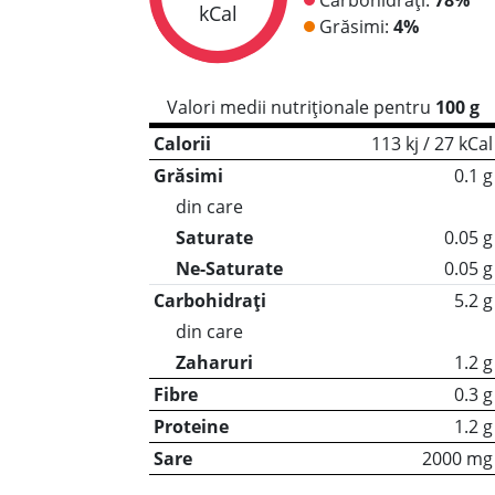
kCal
Grăsimi:
4%
Valori medii nutriționale pentru
100 g
Calorii
113 kj / 27 kCal
Grăsimi
0.1 g
din care
Saturate
0.05 g
Ne-Saturate
0.05 g
Carbohidrați
5.2 g
din care
Zaharuri
1.2 g
Fibre
0.3 g
Proteine
1.2 g
Sare
2000 mg