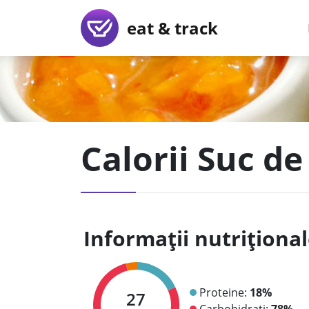
eat & track
Calorii Suc de
Informații nutriționa
Proteine:
18%
27
Carbohidrați:
78%