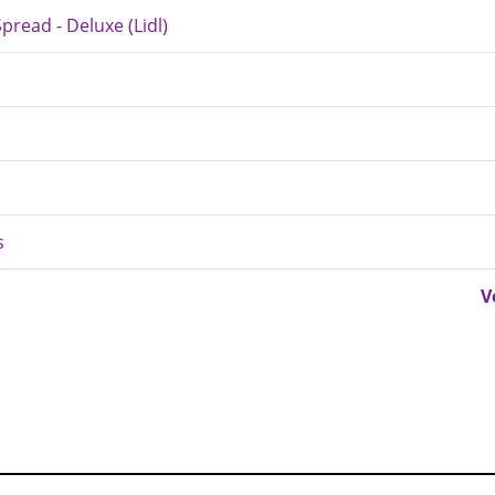
read - Deluxe (Lidl)
s
V