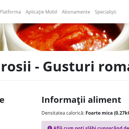
(current)
(current)
Platforma
Aplicație Mobil
Abonamente
Specialiști
 rosii - Gusturi ro
le
Informații aliment
Densitatea calorică:
Foarte mica (0.27k
Află cum poți slăbi cunoscând de