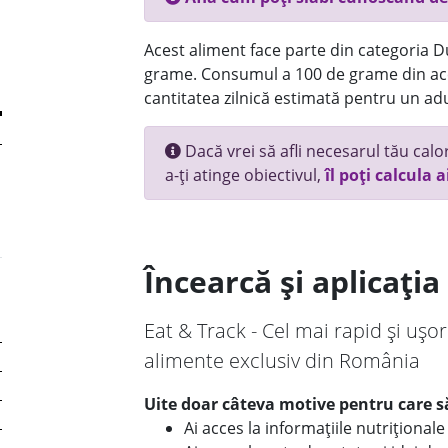
Acest aliment face parte din categoria Dul
grame. Consumul a 100 de grame din ace
cantitatea zilnică estimată pentru un adu
Dacă vrei să afli necesarul tău calori
a-ți atinge obiectivul,
îl poți calcula a
Încearcă și aplicați
Eat & Track - Cel mai rapid și ușor
alimente exclusiv din România
Uite doar câteva motive pentru care să
Ai acces la informațiile nutriționa