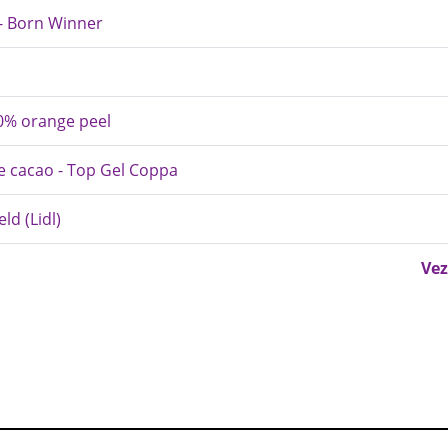
 - Born Winner
40% orange peel
de cacao - Top Gel Coppa
ld (Lidl)
Vez