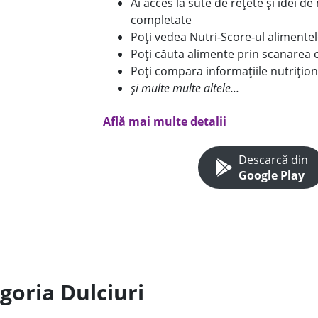
Ai acces la sute de rețete și idei d
completate
Poți vedea Nutri-Score-ul alimente
Poți căuta alimente prin scanarea 
Poți compara informațiile nutrițion
și multe multe altele...
Află mai multe detalii
Descarcă din
Google Play
goria Dulciuri