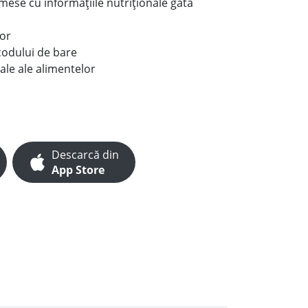
e mese cu informațiile nutriționale gata
lor
codului de bare
ale ale alimentelor
Descarcă din
App Store