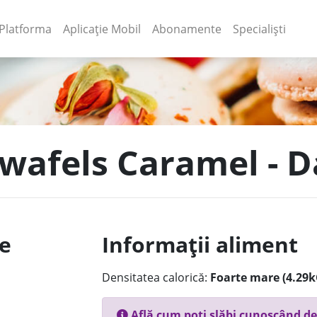
(current)
(current)
Platforma
Aplicație Mobil
Abonamente
Specialiști
pwafels Caramel - 
le
Informații aliment
Densitatea calorică:
Foarte mare (4.29k
Află cum poți slăbi cunoscând de