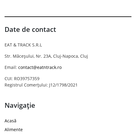
Date de contact
EAT & TRACK S.R.L
Str. Măceșului, Nr. 23A, Cluj-Napoca, Cluj
Email:
contact@eatntrack.ro
CUI: RO39757359
Registrul Comerțului: J12/1798/2021
Navigație
Acasă
Alimente