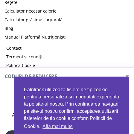
Rețete
Calculator necesar caloric
Calculator grăsime corporală
Blog
Manual Platformă Nutriționiști
Contact
Termeni și condiții
Politica Cookie
Politica de confidențialitate
×
CODURI DE REDUCERE
Eatntrack utilizeaza fisiere de tip cookie
MYPROTEIN
pentru a personaliza si imbunatati experienta
ta pe site-ul nostru. Prin continuarea navigarii
pe site-ul nostru confirmi acceptarea utilizarii
Ai
40%
reducere la orice comandă folosind codul
fisierelor de tip cookie conform Politicii de
EATTRACK
Cookie.
Afla mai multe