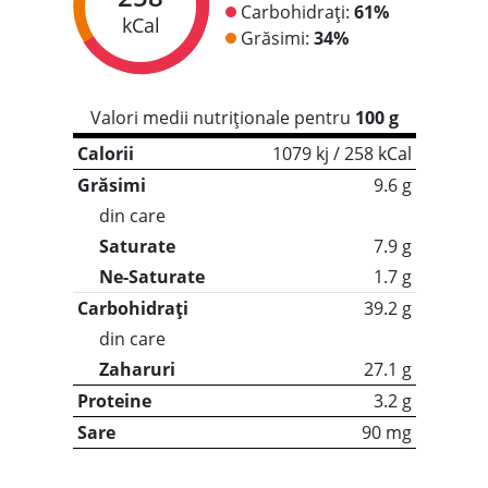
Carbohidrați:
61%
kCal
Grăsimi:
34%
Valori medii nutriționale pentru
100 g
Calorii
1079 kj / 258 kCal
Grăsimi
9.6 g
din care
Saturate
7.9 g
Ne-Saturate
1.7 g
Carbohidrați
39.2 g
din care
Zaharuri
27.1 g
Proteine
3.2 g
Sare
90 mg