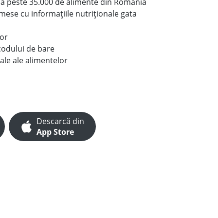
le a peste 35.000 de alimente din România
e mese cu informațiile nutriționale gata
lor
codului de bare
ale ale alimentelor
Descarcă din
App Store