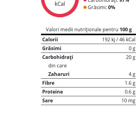
kCal
Grăsimi:
0%
Valori medii nutriționale pentru
100 g
Calorii
192 kj / 46 kCal
Grăsimi
0 g
Carbohidrați
20 g
din care
Zaharuri
4 g
Fibre
1.6 g
Proteine
0.6 g
Sare
10 mg