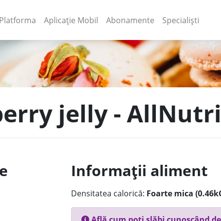
(current)
(current)
Platforma
Aplicație Mobil
Abonamente
Specialiști
erry jelly - AllNutr
le
Informații aliment
Densitatea calorică:
Foarte mica (0.46k
Află cum poți slăbi cunoscând de