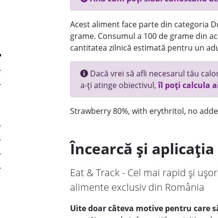
Acest aliment face parte din categoria Dul
grame. Consumul a 100 de grame din ace
cantitatea zilnică estimată pentru un adu
Dacă vrei să afli necesarul tău calori
a-ți atinge obiectivul,
îl poți calcula a
Strawberry 80%, with erythritol, no add
Încearcă și aplicați
Eat & Track - Cel mai rapid și ușor
alimente exclusiv din România
Uite doar câteva motive pentru care să