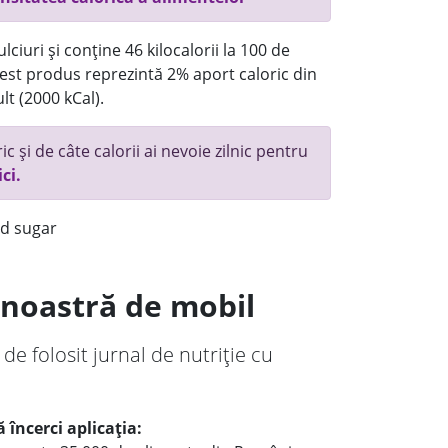
ciuri și conține 46 kilocalorii la 100 de
st produs reprezintă 2% aport caloric din
lt (2000 kCal).
c și de câte calorii ai nevoie zilnic pentru
ici.
ed sugar
a noastră de mobil
 de folosit jurnal de nutriție cu
 încerci aplicația: