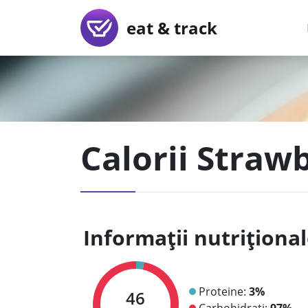
eat & track
Calorii Strawb
Informații nutriționa
Proteine:
3%
46
Carbohidrați:
97%