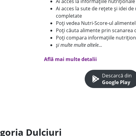
Ai acces la informațiile nutriționa
Ai acces la sute de rețete și idei d
completate
Poți vedea Nutri-Score-ul alimente
Poți căuta alimente prin scanarea 
Poți compara informațiile nutrițion
și multe multe altele...
Află mai multe detalii
Descarcă din
Google Play
goria Dulciuri