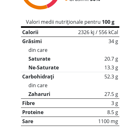
Valori medii nutriționale pentru
100 g
Calorii
2326 kj / 556 kCal
Grăsimi
34 g
din care
Saturate
20.7 g
Ne-Saturate
13.3 g
Carbohidrați
52.3 g
din care
Zaharuri
27.5 g
Fibre
3 g
Proteine
8.5 g
Sare
1100 mg