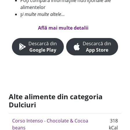
Poți compara informațiile nutriționale ale
alimentelor
și multe multe altele...
Află mai multe detalii
Descarcă din
Descarcă din
Google Play
App Store
Alte alimente din categoria
Dulciuri
Corso Intenso - Chocolate & Cocoa
318
beans
kCal