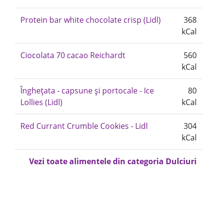
Protein bar white chocolate crisp (Lidl)
368
kCal
Ciocolata 70 cacao Reichardt
560
kCal
Înghețata - capsune și portocale - Ice
80
Lollies (Lidl)
kCal
Red Currant Crumble Cookies - Lidl
304
kCal
Vezi toate alimentele din categoria Dulciuri