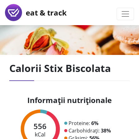
eat & track
Calorii Stix Biscolata
Informații nutriționale
Proteine:
6%
556
Carbohidrați:
38%
kCal
Grăsimi:
56%