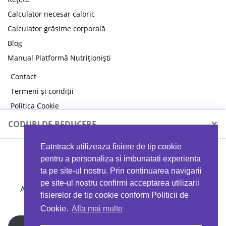
Calculator necesar caloric
Calculator grăsime corporală
Blog
Manual Platformă Nutriționiști
Contact
Termeni și condiții
Politica Cookie
Politica de confidențialitate
×
CODURI DE REDUCERE
Eatntrack utilizeaza fisiere de tip cookie
MYPROTEIN
pentru a personaliza si imbunatati experienta
ta pe site-ul nostru. Prin continuarea navigarii
pe site-ul nostru confirmi acceptarea utilizarii
Ai
40%
reducere la orice comandă folosind codul
fisierelor de tip cookie conform Politicii de
EATTRACK
Cookie.
Afla mai multe