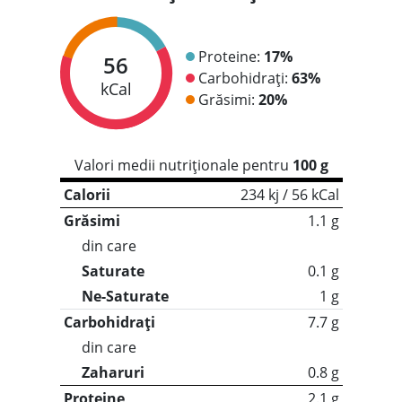
Proteine:
17%
56
Carbohidrați:
63%
kCal
Grăsimi:
20%
Valori medii nutriționale pentru
100 g
Calorii
234 kj / 56 kCal
Grăsimi
1.1 g
din care
Saturate
0.1 g
Ne-Saturate
1 g
Carbohidrați
7.7 g
din care
Zaharuri
0.8 g
Proteine
2.1 g