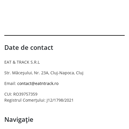
Date de contact
EAT & TRACK S.R.L
Str. Măceșului, Nr. 23A, Cluj-Napoca, Cluj
Email:
contact@eatntrack.ro
CUI: RO39757359
Registrul Comerțului: J12/1798/2021
Navigație