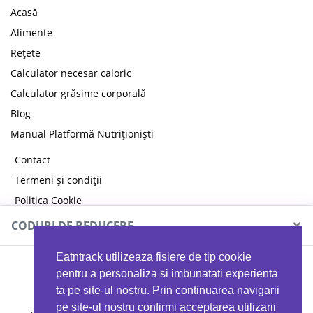
Acasă
Alimente
Rețete
Calculator necesar caloric
Calculator grăsime corporală
Blog
Manual Platformă Nutriționiști
Contact
Termeni și condiții
Politica Cookie
Politica de confidențialitate
×
CODURI DE REDUCERE
Eatntrack utilizeaza fisiere de tip cookie
MYPROTEIN
pentru a personaliza si imbunatati experienta
ta pe site-ul nostru. Prin continuarea navigarii
pe site-ul nostru confirmi acceptarea utilizarii