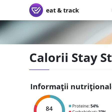
eat & track
Calorii Stay 
Informații nutriționa
Proteine:
54%
84
Carbohidrați:
27%