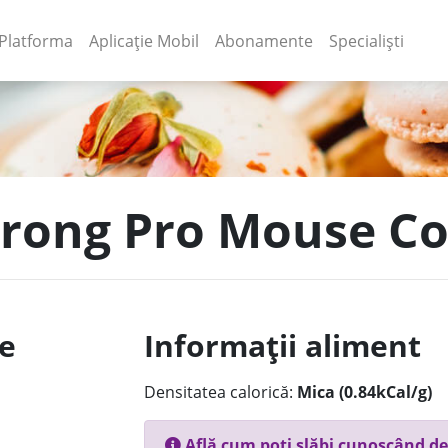
(current)
(current)
Platforma
Aplicație Mobil
Abonamente
Specialiști
Strong Pro Mouse C
le
Informații aliment
Densitatea calorică:
Mica (0.84kCal/g)
Află cum poți slăbi cunoscând de