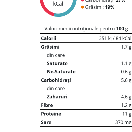
kCal
Grăsimi:
19%
Valori medii nutriționale pentru
100 g
Calorii
351 kj / 84 kCal
Grăsimi
1.7 g
din care
Saturate
1.1 g
Ne-Saturate
0.6 g
Carbohidrați
5.6 g
din care
Zaharuri
4.6 g
Fibre
1.2 g
Proteine
11 g
Sare
370 mg