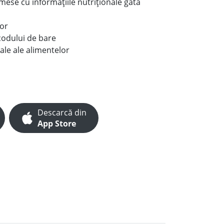
e mese cu informațiile nutriționale gata
lor
codului de bare
ale ale alimentelor
Descarcă din
App Store