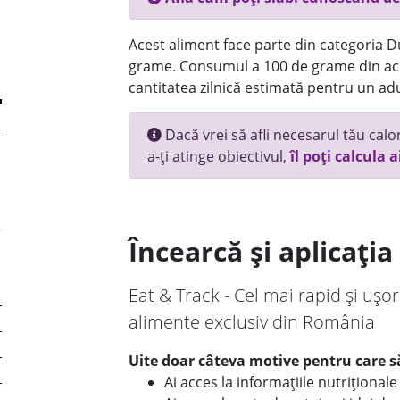
Acest aliment face parte din categoria Dul
grame. Consumul a 100 de grame din ace
cantitatea zilnică estimată pentru un adu
Dacă vrei să afli necesarul tău calori
a-ți atinge obiectivul,
îl poți calcula a
Încearcă și aplicați
Eat & Track - Cel mai rapid și ușor
alimente exclusiv din România
Uite doar câteva motive pentru care să
Ai acces la informațiile nutriționa