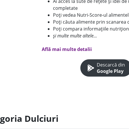
Ai acces la sute de rețete și idei d
completate
Poți vedea Nutri-Score-ul alimente
Poți căuta alimente prin scanarea 
Poți compara informațiile nutrițion
și multe multe altele...
Află mai multe detalii
Descarcă din
Google Play
goria Dulciuri