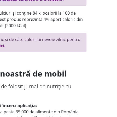
ciuri și conține 84 kilocalorii la 100 de
st produs reprezintă 4% aport caloric din
lt (2000 kCal).
c și de câte calorii ai nevoie zilnic pentru
ici.
a noastră de mobil
 de folosit jurnal de nutriție cu
 încerci aplicația:
le a peste 35.000 de alimente din România