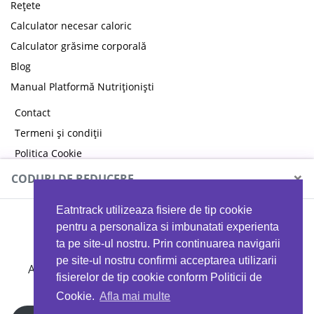
Rețete
Calculator necesar caloric
Calculator grăsime corporală
Blog
Manual Platformă Nutriționiști
Contact
Termeni și condiții
Politica Cookie
Politica de confidențialitate
×
CODURI DE REDUCERE
Eatntrack utilizeaza fisiere de tip cookie
MYPROTEIN
pentru a personaliza si imbunatati experienta
ta pe site-ul nostru. Prin continuarea navigarii
pe site-ul nostru confirmi acceptarea utilizarii
Ai
40%
reducere la orice comandă folosind codul
fisierelor de tip cookie conform Politicii de
EATTRACK
Cookie.
Afla mai multe