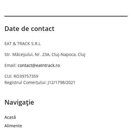
Date de contact
EAT & TRACK S.R.L
Str. Măceșului, Nr. 23A, Cluj-Napoca, Cluj
Email:
contact@eatntrack.ro
CUI: RO39757359
Registrul Comerțului: J12/1798/2021
Navigație
Acasă
Alimente