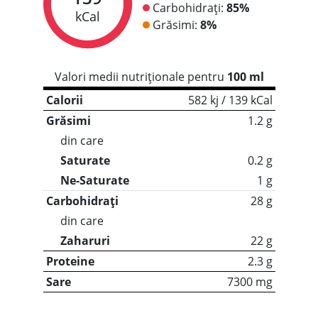
Carbohidrați:
85%
kCal
Grăsimi:
8%
Valori medii nutriționale pentru
100 ml
Calorii
582 kj / 139 kCal
Grăsimi
1.2 g
din care
Saturate
0.2 g
Ne-Saturate
1 g
Carbohidrați
28 g
din care
Zaharuri
22 g
Proteine
2.3 g
Sare
7300 mg