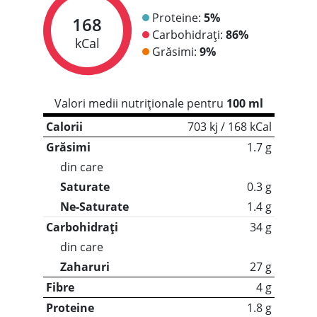
Proteine:
5%
168
Carbohidrați:
86%
kCal
Grăsimi:
9%
Valori medii nutriționale pentru
100 ml
Calorii
703 kj / 168 kCal
Grăsimi
1.7 g
din care
Saturate
0.3 g
Ne-Saturate
1.4 g
Carbohidrați
34 g
din care
Zaharuri
27 g
Fibre
4 g
Proteine
1.8 g