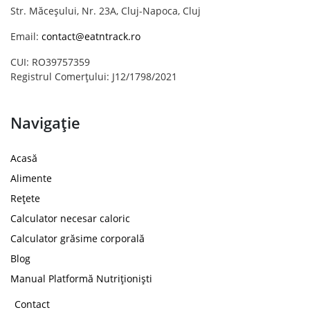
Str. Măceșului, Nr. 23A, Cluj-Napoca, Cluj
Email:
contact@eatntrack.ro
CUI: RO39757359
Registrul Comerțului: J12/1798/2021
Navigație
Acasă
Alimente
Rețete
Calculator necesar caloric
Calculator grăsime corporală
Blog
Manual Platformă Nutriționiști
Contact