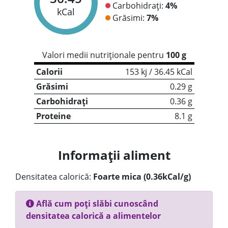
Carbohidrați:
4%
kCal
Grăsimi:
7%
Valori medii nutriționale pentru
100 g
Calorii
153 kj / 36.45 kCal
Grăsimi
0.29 g
Carbohidrați
0.36 g
Proteine
8.1 g
Informații aliment
Densitatea calorică:
Foarte mica (0.36kCal/g)
Află cum poți slăbi cunoscând
densitatea calorică a alimentelor