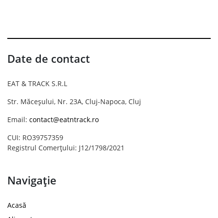
Date de contact
EAT & TRACK S.R.L
Str. Măceșului, Nr. 23A, Cluj-Napoca, Cluj
Email:
contact@eatntrack.ro
CUI: RO39757359
Registrul Comerțului: J12/1798/2021
Navigație
Acasă