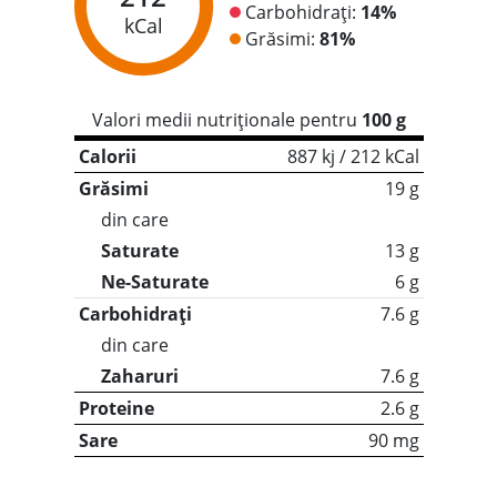
Carbohidrați:
14%
kCal
Grăsimi:
81%
Valori medii nutriționale pentru
100 g
Calorii
887 kj / 212 kCal
Grăsimi
19 g
din care
Saturate
13 g
Ne-Saturate
6 g
Carbohidrați
7.6 g
din care
Zaharuri
7.6 g
Proteine
2.6 g
Sare
90 mg