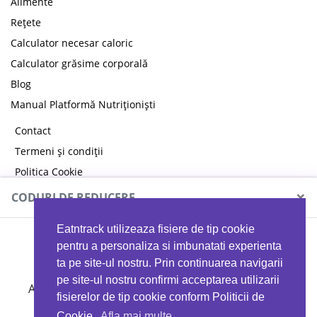
Alimente
Rețete
Calculator necesar caloric
Calculator grăsime corporală
Blog
Manual Platformă Nutriționiști
Contact
Termeni și condiții
Politica Cookie
Politica de confidențialitate
×
CODURI DE REDUCERE
Eatntrack utilizeaza fisiere de tip cookie
MYPROTEIN
pentru a personaliza si imbunatati experienta
ta pe site-ul nostru. Prin continuarea navigarii
pe site-ul nostru confirmi acceptarea utilizarii
Ai
40%
reducere la orice comandă folosind codul
fisierelor de tip cookie conform Politicii de
EATTRACK
Cookie.
Afla mai multe