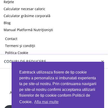
Rețete
Calculator necesar caloric
Calculator grăsime corporală
Blog
Manual Platformă Nutriționiști
Contact
Termeni și condiții
Politica Cookie
Politica de confidențialitate
×
CODURI DE REDUCERE
Eatntrack utilizeaza fisiere de tip cookie
MYPROTEIN
pentru a personaliza si imbunatati experienta
ta pe site-ul nostru. Prin continuarea navigarii
pe site-ul nostru confirmi acceptarea utilizarii
Ai
40%
reducere la orice comandă folosind codul
fisierelor de tip cookie conform Politicii de
EATTRACK
Cookie.
Afla mai multe