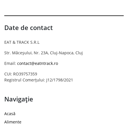
Date de contact
EAT & TRACK S.R.L
Str. Măceșului, Nr. 23A, Cluj-Napoca, Cluj
Email:
contact@eatntrack.ro
CUI: RO39757359
Registrul Comerțului: J12/1798/2021
Navigație
Acasă
Alimente