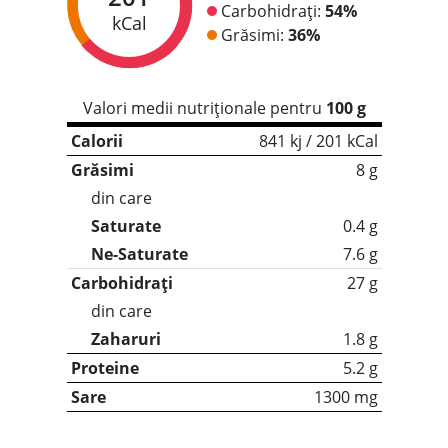
Carbohidrați:
54%
kCal
Grăsimi:
36%
Valori medii nutriționale pentru
100 g
Calorii
841 kj / 201 kCal
Grăsimi
8 g
din care
Saturate
0.4 g
Ne-Saturate
7.6 g
Carbohidrați
27 g
din care
Zaharuri
1.8 g
Proteine
5.2 g
Sare
1300 mg