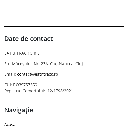
Date de contact
EAT & TRACK S.R.L
Str. Măceșului, Nr. 23A, Cluj-Napoca, Cluj
Email:
contact@eatntrack.ro
CUI: RO39757359
Registrul Comerțului: J12/1798/2021
Navigație
Acasă