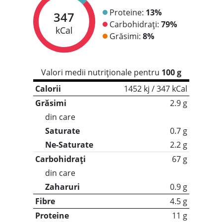
Proteine:
13%
347
Carbohidrați:
79%
kCal
Grăsimi:
8%
Valori medii nutriționale pentru
100 g
Calorii
1452 kj / 347 kCal
Grăsimi
2.9 g
din care
Saturate
0.7 g
Ne-Saturate
2.2 g
Carbohidrați
67 g
din care
Zaharuri
0.9 g
Fibre
4.5 g
Proteine
11 g