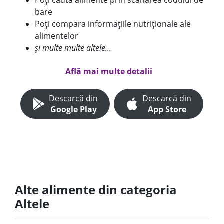
Poți căuta alimente prin scanarea codului de
bare
Poți compara informațiile nutriționale ale
alimentelor
și multe multe altele...
Află mai multe detalii
Descarcă din
Descarcă din
Google Play
App Store
Alte alimente din categoria
Altele