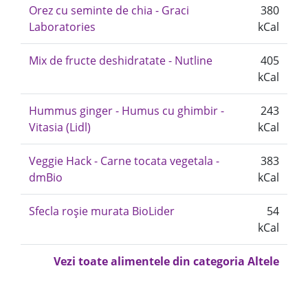
Orez cu seminte de chia - Graci
380
Laboratories
kCal
Mix de fructe deshidratate - Nutline
405
kCal
Hummus ginger - Humus cu ghimbir -
243
Vitasia (Lidl)
kCal
Veggie Hack - Carne tocata vegetala -
383
dmBio
kCal
Sfecla roșie murata BioLider
54
kCal
Vezi toate alimentele din categoria Altele