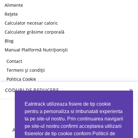
Alimente
Rețete
Calculator necesar caloric
Calculator grăsime corporală
Blog
Manual Platformă Nutriționiști
Contact
Termeni și condiții
Politica Cookie
Politica de confidențialitate
×
CODURI DE REDUCERE
Eatntrack utilizeaza fisiere de tip cookie
MYPROTEIN
pentru a personaliza si imbunatati experienta
ta pe site-ul nostru. Prin continuarea navigarii
pe site-ul nostru confirmi acceptarea utilizarii
Ai
40%
reducere la orice comandă folosind codul
fisierelor de tip cookie conform Politicii de
EATTRACK