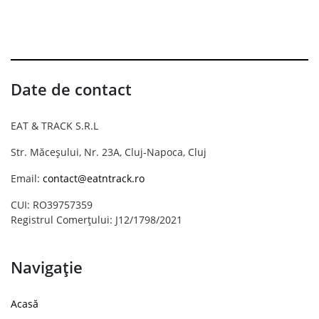
Date de contact
EAT & TRACK S.R.L
Str. Măceșului, Nr. 23A, Cluj-Napoca, Cluj
Email:
contact@eatntrack.ro
CUI: RO39757359
Registrul Comerțului: J12/1798/2021
Navigație
Acasă