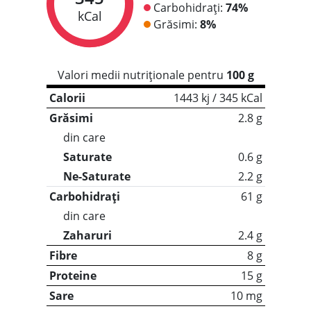
Carbohidrați:
74%
kCal
Grăsimi:
8%
Valori medii nutriționale pentru
100 g
Calorii
1443 kj / 345 kCal
Grăsimi
2.8 g
din care
Saturate
0.6 g
Ne-Saturate
2.2 g
Carbohidrați
61 g
din care
Zaharuri
2.4 g
Fibre
8 g
Proteine
15 g
Sare
10 mg