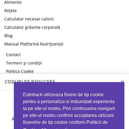
Alimente
Rețete
Calculator necesar caloric
Calculator grăsime corporală
Blog
Manual Platformă Nutriționiști
Contact
Termeni și condiții
Politica Cookie
Politica de confidențialitate
×
CODURI DE REDUCERE
Eatntrack utilizeaza fisiere de tip cookie
MYPROTEIN
pentru a personaliza si imbunatati experienta
ta pe site-ul nostru. Prin continuarea navigarii
pe site-ul nostru confirmi acceptarea utilizarii
Ai
40%
reducere la orice comandă folosind codul
fisierelor de tip cookie conform Politicii de
EATTRACK